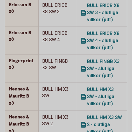
Ericsson B
BULL ERICB
BULL ERICB X8
x8
X8 SW 3
SW 3 - slutliga
villkor (pdf)
Ericsson B
BULL ERICB
BULL ERICB X8
x8
X8 SW 4
SW 4 - slutliga
villkor (pdf)
Fingerprint
BULL FINGB
BULL FINGB X3
x3
X3 SW
SW - slutliga
villkor (pdf)
Hennes &
BULL HM X3
BULL HM X3
SW
Mauritz B
SW - slutliga
x3
villkor (pdf)
Hennes &
BULL HM X3
BULL HM X3 SW
SW 2
Mauritz B
2 - slutliga
x3
villkor (pdf)