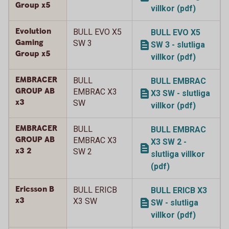
Group x5
villkor (pdf)
Evolution
BULL EVO X5
BULL EVO X5
Gaming
SW 3
SW 3 - slutliga
Group x5
villkor (pdf)
EMBRACER
BULL
BULL EMBRAC
GROUP AB
EMBRAC X3
X3 SW - slutliga
x3
SW
villkor (pdf)
EMBRACER
BULL
BULL EMBRAC
GROUP AB
EMBRAC X3
X3 SW 2 -
x3 2
SW 2
slutliga villkor
(pdf)
Ericsson B
BULL ERICB
BULL ERICB X3
x3
X3 SW
SW - slutliga
villkor (pdf)