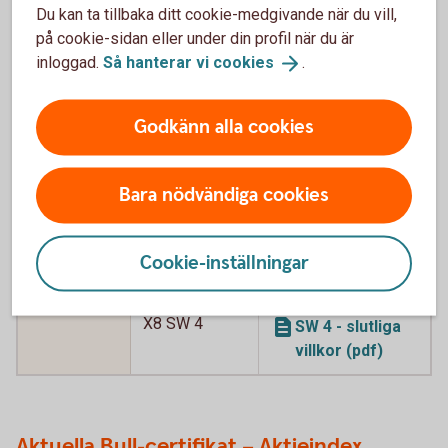
Du kan ta tillbaka ditt cookie-medgivande när du vill,
Volvo x8
BULL VOLVO
BULL VOLVO X8
på cookie-sidan eller under din profil när du är
X8 SW
SW - slutliga
inloggad.
Så hanterar vi
cookies
.
villkor (pdf)
Volvo x8
BULL VOLVO
BULL VOLVO X8
Godkänn alla cookies
X8 SW 2
SW 2 - slutliga
villkor (pdf)
Bara nödvändiga cookies
Volvo x8
BULL VOLVO
BULL VOLVO X8
X8 SW 3
SW 3 - slutliga
villkor (pdf)
Cookie-inställningar
Volvo x8
BULL VOLVO
BULL VOLVO X8
X8 SW 4
SW 4 - slutliga
villkor (pdf)
Aktuella Bull-certifikat – Aktieindex