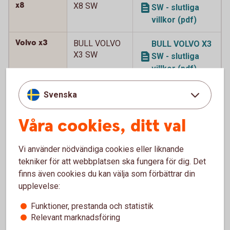
x8
X8 SW
SW - slutliga
villkor (pdf)
Volvo x3
BULL VOLVO
BULL VOLVO X3
X3 SW
SW - slutliga
villkor (pdf)
Volvo x5
BULL VOLVO
BULL VOLVO X5
Svenska
X5 SW
SW - slutliga
villkor (pdf)
Våra cookies, ditt val
Volvo x5
BULL VOLVO
BULL VOLVO X5
Vi använder nödvändiga cookies eller liknande
X5 SW 2
SW 2 - slutliga
tekniker för att webbplatsen ska fungera för dig. Det
villkor (pdf)
finns även cookies du kan välja som förbättrar din
upplevelse:
Volvo x5
BULL VOLVO
BULL VOLVO X5
X5 SW 3
SW 3 - slutliga
Funktioner, prestanda och statistik
villkor (pdf)
Relevant marknadsföring