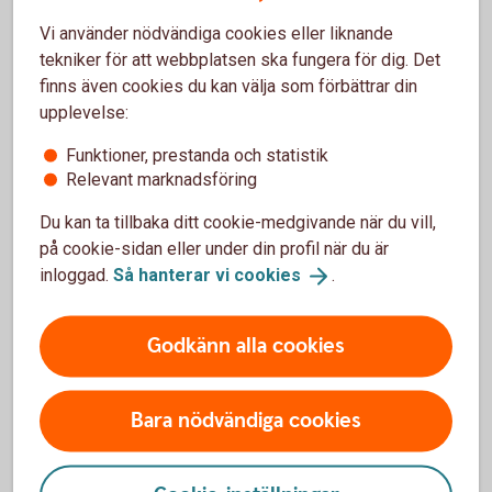
Vi använder nödvändiga cookies eller liknande
tekniker för att webbplatsen ska fungera för dig. Det
finns även cookies du kan välja som förbättrar din
Tjänstekostnader
upplevelse:
Detta är kostnader och avgifter som kan tas ut för
Funktioner, prestanda och statistik
olika tjänster. Exempel på tjänstekostnader är
Relevant marknadsföring
kostnaden du har för portföljförvaltning eller för
rådgivning.
Du kan ta tillbaka ditt cookie-medgivande när du vill,
på cookie-sidan eller under din profil när du är
inloggad.
Så hanterar vi
cookies
.
Godkänn alla cookies
Kostnader för fonder och andra
Bara nödvändiga cookies
värdepapper
Den vanligaste kostnaden är förvaltningsavgift för