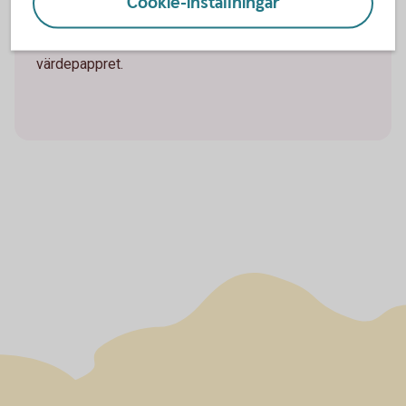
Cookie-inställningar
fonder och andra värdepapper. Löpande avgifter och
transaktionskostnader är inräknat i kursen för
värdepappret.