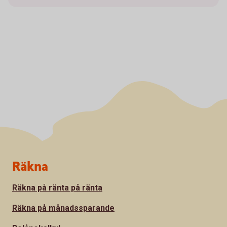
Sidfot
Räkna
Räkna på ränta på ränta
Räkna på månadssparande