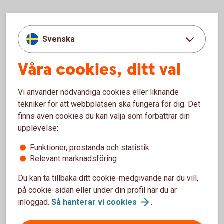
Svenska
För- och nackdelar med
Autocallbevis
Våra cookies, ditt val
Fördelar
Vi använder nödvändiga cookies eller liknande
tekniker för att webbplatsen ska fungera för dig. Det
Placeraren har exempelvis möjlighet till avkastning även
finns även cookies du kan välja som förbättrar din
vid en sidledes och ibland nedåtgående marknad
upplevelse:
Placeraren har ofta ett kursfallsskydd till en viss nivå,
riskbarriären
Funktioner, prestanda och statistik
Det räcker oftast med att kupongvillkoret är uppfyllt vid
Relevant marknadsföring
något av avläsningstillfällena för att placeraren ska
erhålla kupongutbetalningen
Du kan ta tillbaka ditt cookie-medgivande när du vill,
på cookie-sidan eller under din profil när du är
Nackdelar
inloggad.
Så hanterar vi
cookies
.
Delar av eller hela det nominella beloppet kan gå