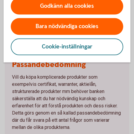
Godkänn alla cookies
förlorat
Ett Bevis kan komma att uppvisa stora prisrörelser på
andrahandsmarknaden och vid en försäljning under
Bara nödvändiga cookies
löptiden kan värdet avsevärt understiga nominellt
belopp
Cookie-inställningar
Passandebedömning
Vill du köpa komplicerade produkter som
exempelvis certifikat, warranter, aktielån,
strukturerade produkter mm behöver banken
säkerställa att du har nödvändig kunskap och
erfarenhet för att förstå produkten och dess risker.
Detta görs genom en så kallad passandebedömning
där du får svara på ett antal frågor som varierar
mellan de olika produkterna.