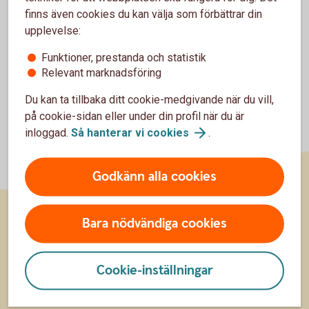
finns även cookies du kan välja som förbättrar din
Du kan själv ändra ditt anskaffningsvärde i internetbanken.
upplevelse:
Funktioner, prestanda och statistik
Relevant marknadsföring
Du kan ta tillbaka ditt cookie-medgivande när du vill,
på cookie-sidan eller under din profil när du är
inloggad.
Så hanterar vi
cookies
.
Godkänn alla cookies
Bara nödvändiga cookies
Sidfot
Räkna
Cookie-inställningar
Räkna på ränta på ränta
Räkna på månadssparande