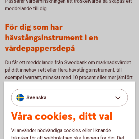
Passerar värdeminskningen ett tröskelvärde så skapas ett
meddelande till dig.
För dig som har
hävstångsinstrument i en
värdepappersdepå
Du får ett meddelande från Swedbank om marknadsvärdet
på ditt innehav i ett eller flera hävstångsinstrument, till
exempel warrant, minskat med 10 procent eller mer jämfört
med anskaffningsvärdet. Om innehaven minskar ytterligare
får du ett nytt meddelande vid varje tröskelvärde om 10
Svenska
procent.
Saknas anskaffningsvärde används marknadsvärdet från
Våra cookies, ditt val
den 31 december 2017 eller ett senare marknadsvärde. Att
anskaffningsvärdet saknas kan bero på att innehavet
Vi använder nödvändiga cookies eller liknande
flyttats från en depå i annan bank.
tekniker för att webbplatsen ska fungera för dig. Det