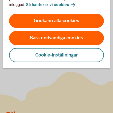
inloggad.
Så hanterar vi
cookies
.
Om provisioner
Godkänn alla cookies
Varför står det provisioner, vad är det och vem
får dem?
Bara nödvändiga cookies
Cookie-inställningar
Sidfot