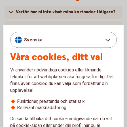
Varför har ni inte visat mina kostnader tidigare?
Varför skiljer sig kostnaderna i den här
sammanställningen jämfört med årsbeskedet för
fonder eller försäkringar? Varför räknar ni inte
Svenska
på samma sätt?
Våra cookies, ditt val
Hur har jag betalat de här avgifterna som står i
rapporten?
Vi använder nödvändiga cookies eller liknande
tekniker för att webbplatsen ska fungera för dig. Det
När betalade jag kostnaderna för fonderna?
finns även cookies du kan välja som förbättrar din
upplevelse:
Vad är det för skillnad på en ”kostnad” och en
Funktioner, prestanda och statistik
”avgift”? Är inte allt bara ”kostnader”?
Relevant marknadsföring
Du kan ta tillbaka ditt cookie-medgivande när du vill,
på cookie-sidan eller under din profil när du är