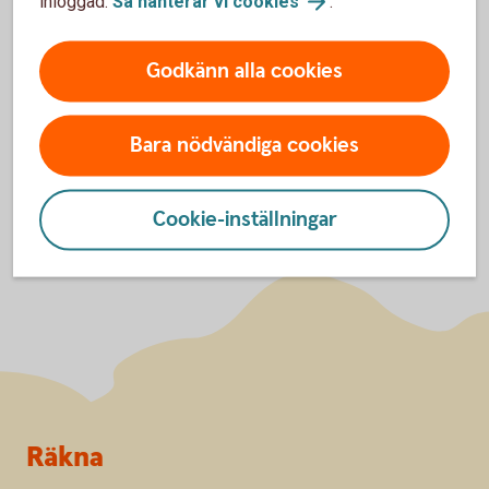
inloggad.
Så hanterar vi
cookies
.
Godkänn alla cookies
Handelsplatser där Swedbank utför order
Bara nödvändiga cookies
Cookie-inställningar
Sidfot
Räkna