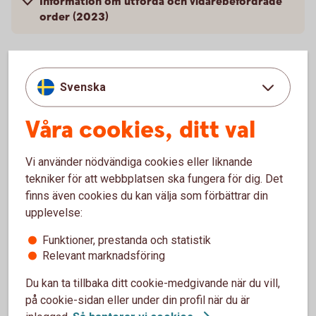
Information om utförda och vidarebefordrade
order (2023)
För 2022
Svenska
Våra cookies, ditt val
Information om utförda och vidarebefordrade
order (2022)
Vi använder nödvändiga cookies eller liknande
tekniker för att webbplatsen ska fungera för dig. Det
finns även cookies du kan välja som förbättrar din
upplevelse:
Våra handelsplatser
Funktioner, prestanda och statistik
Relevant marknadsföring
Här finner du en lista över marknadsplatser där banken
handlar direkt för din räkning. Om du vill handla på vissa
Du kan ta tillbaka ditt cookie-medgivande när du vill,
utländska marknadsplatser kommer vi att vidareförmedla
på cookie-sidan eller under din profil när du är
din order till samarbetande mäklarföretag.