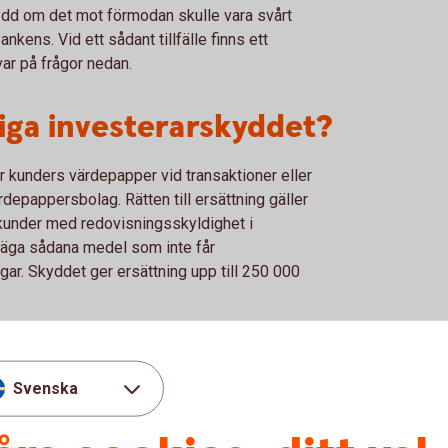
ydd om det mot förmodan skulle vara svårt
ankens. Vid ett sådant tillfälle finns ett
var på frågor nedan.
liga investerarskyddet?
r kunders värdepapper vid transaktioner eller
depappersbolag. Rätten till ersättning gäller
 kunder med redovisningsskyldighet i
 säga sådana medel som inte får
ar. Skyddet ger ersättning upp till 250 000
rsättning från
Svenska
värdepapper som förvaras på kunders depåer