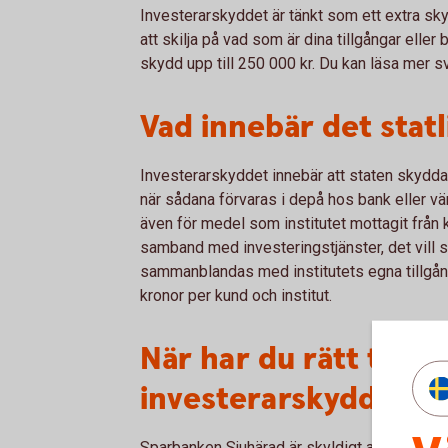
Investerarskyddet är tänkt som ett extra sk
att skilja på vad som är dina tillgångar eller b
skydd upp till 250 000 kr. Du kan läsa mer s
Vad innebär det stat
Investerarskyddet innebär att staten skydda
när sådana förvaras i depå hos bank eller vär
även för medel som institutet mottagit från
samband med investeringstjänster, det vill
sammanblandas med institutets egna tillgång
kronor per kund och institut.
När har du rätt till e
investerarskyddet?
Sparbanken Sjuhärad är skyldigt att hålla 