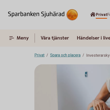
Privat
F
Meny
Våra tjänster
Händelser i liv
Privat
Spara och placera
Investerarsk