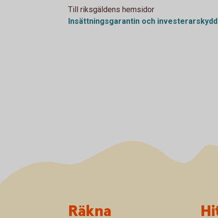
Till riksgäldens hemsidor
Insättningsgarantin och
investerarskydd
Sidfot
Räkna
Hi