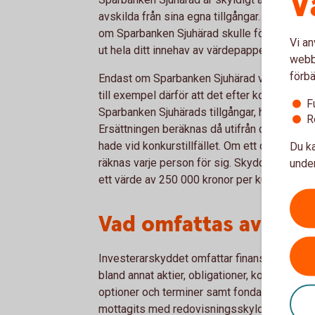
V
avskilda från sina egna tillgångar. Det inneb
om Sparbanken Sjuhärad skulle försättas i ko
Vi an
ut hela ditt innehav av värdepapper.
webbp
förbä
Endast om Sparbanken Sjuhärad vid en konku
till exempel därför att det efter konkursen i
F
Sparbanken Sjuhärads tillgångar, har du rätt t
R
Ersättningen beräknas då utifrån det markn
hade vid konkurstillfället. Om ett depåkonto 
Du ka
räknas varje person för sig. Skyddet ger då e
under
ett värde av 250 000 kronor per kund.
Vad omfattas av inv
Investerarskyddet omfattar finansiella inst
bland annat aktier, obligationer, konvertibla
optioner och terminer samt fondandelar. In
mottagits med redovisningsskyldighet i sam