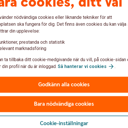
åra cookies, ditt val
är att dina värdepapper normalt inte påverkas
nkurs eftersom du i konkursen har rätt att få
vänder nödvändiga cookies eller liknande tekniker för att
latsen ska fungera för dig. Det finns även cookies du kan välj
ttrar din upplevelse:
rs inte skulle kunna lämna ut din egendom,
nte går att reda ut vad som är dina respektive
unktioner, prestanda och statistik
ill ersättning från investerarskyddet.
elevant marknadsföring
adsvärde som de aktuella värdepapperen
är öppnat i två eller flera personers namn,
n ta tillbaka ditt cookie-medgivande när du vill, på cookie-sidan 
rsättning för förlorade värdepapper upp till
 din profil när du är inloggad.
Så hanterar vi
cookies
.
Godkänn alla cookies
esterarskyddet?
Bara nödvändiga cookies
rument (värdepapper), och täcker därmed
 skuldebrev, olika typer av derivat såsom
vesterarskyddet omfattar även medel som
Cookie-inställningar
band med att en investeringstjänst utförs.