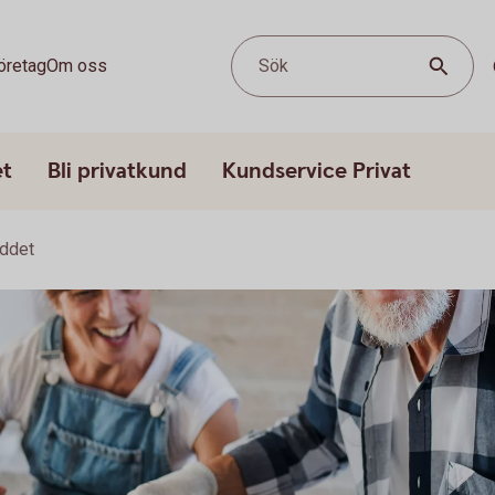
öretag
Om oss
Sök
et
Bli privatkund
Kundservice Privat
yddet