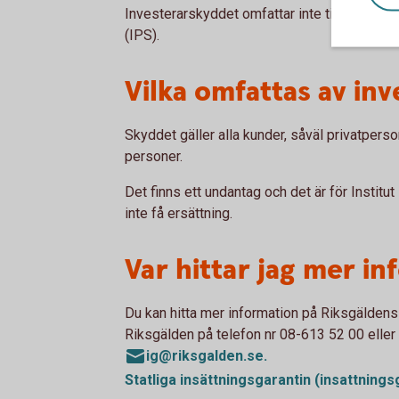
Investerarskyddet omfattar inte tillgångar 
(IPS).
Vilka omfattas av in
Skyddet gäller alla kunder, såväl privatpers
personer.
Det finns ett undantag och det är för Institut
inte få ersättning.
Var hittar jag mer i
Du kan hitta mer information på Riksgäldens w
Riksgälden på telefon nr 08-613 52 00 elle
ig@riksgalden.se.
Statliga insättningsgarantin
(insattnings