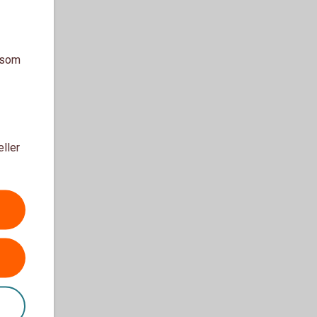
a som
eller