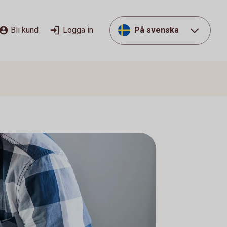
Bli kund
Logga in
På svenska