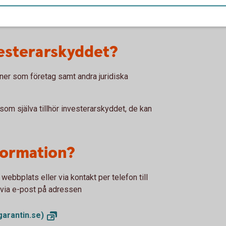
inom det individuella pensions-sparandet
vesterarskyddet?
oner som företag samt andra juridiska
 som själva tillhör investerarskyddet, de kan
nformation?
ebbplats eller via kontakt per telefon till
r via e-post på adressen
garantin.se)