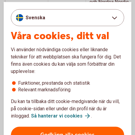
och Nordea Nordic
Fund med ISIN
FI0008813399.
Svenska
Sammanslagningen
sker den 4
Våra cookies, ditt val
september 2026.
Swedbank
kundbrev (pdf)
Vi använder nödvändiga cookies eller liknande
Nordea
tekniker för att webbplatsen ska fungera för dig. Det
kundbrev Sv
finns även cookies du kan välja som förbättrar din
(pdf)
upplevelse:
Nordea
Funktioner, prestanda och statistik
kundbrev eng
Relevant marknadsföring
(pdf)
Nordea
Du kan ta tillbaka ditt cookie-medgivande när du vill,
rättelse (pdf)
på cookie-sidan eller under din profil när du är
inloggad.
Så hanterar vi
cookies
.
Handelsbanken
23 maj 2026
Handelsbanken
sammanlägger
Fonder AB har
fonder