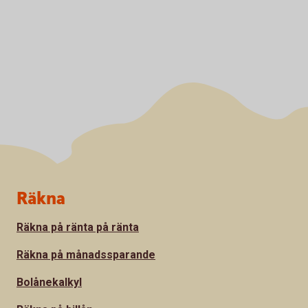
Sidfot
Räkna
Räkna på ränta på ränta
Räkna på månadssparande
Bolånekalkyl