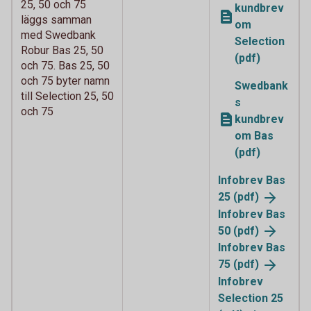
25, 50 och 75
kundbrev
läggs samman
om
med Swedbank
Selection
Robur Bas 25, 50
(pdf)
och 75. Bas 25, 50
och 75 byter namn
Swedbank
till Selection 25, 50
s
och 75
kundbrev
om Bas
(pdf)
Infobrev Bas
25
(pdf)
Infobrev Bas
50
(pdf)
Infobrev Bas
75
(pdf)
Infobrev
Selection 25