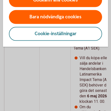
Godkänn alla cookies
beslutat att
genomföra en
sammanläggning
Bara nödvändiga cookies
Handelsbanken
Latinamerika Impact
Tema (A1 SEK)
Cookie-inställningar
och Handelsbanken
Tillväxtmarknad
Tema (A1 SEK).
Vill du köpa eller
sälja andelar i
Handelsbanken
Latinamerika
Impact Tema (A1
SEK) behöver d
göra det senast
den
6 maj 2026
klockan 11. 00.
Om du