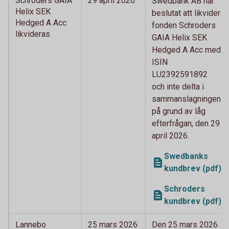
Schroders GAIA
29 april 2026
Swedbank AB har
Helix SEK
beslutat att likvidera
Hedged A Acc
fonden Schroders
likvideras
GAIA Helix SEK
Hedged A Acc med
ISIN
LU2392591892
och inte delta i
sammanslagningen
på grund av låg
efterfrågan, den 29
april 2026.
Swedbanks
kundbrev (pdf)
Schroders
kundbrev (pdf)
Lannebo
25 mars 2026
Den 25 mars 2026