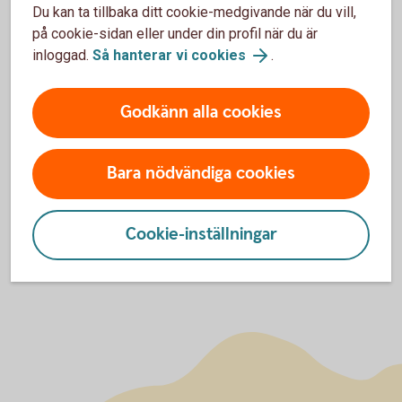
Arturo Arques
Du kan ta tillbaka ditt cookie-medgivande när du vill,
på cookie-sidan eller under din profil när du är
På min blogg skriver jag om sådant som händer i samhället
inloggad.
Så hanterar vi cookies
.
som kan påverka din ekonomi. Jag kommer att
kommentera, initiera och debattera privatekonomiska
frågor. Jag kommer också ge konkreta råd på vad jag anser
Godkänn alla cookies
leder till en sund och hållbar privatekonomi. Kommentera
gärna och skriv vad du tycker!
Bara nödvändiga cookies
Arturos blogg
Cookie-inställningar