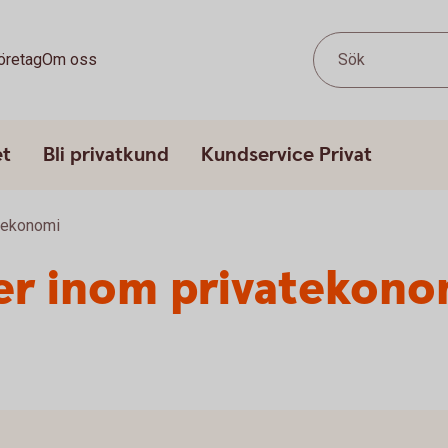
öretag
Om oss
Sök
et
Bli privatkund
Kundservice Privat
atekonomi
er inom privatekono