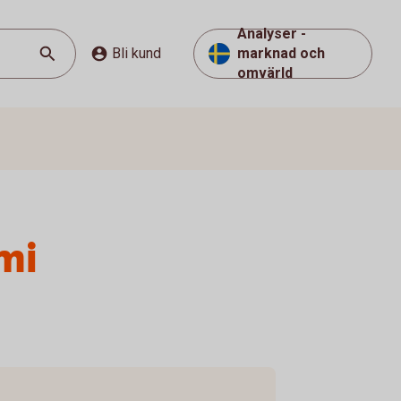
Analyser -
Bli kund
marknad och
omvärld
mi