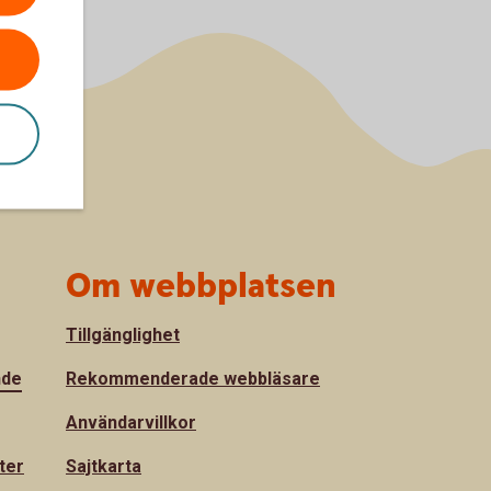
Om webbplatsen
Tillgänglighet
nde
Rekommenderade webbläsare
Användarvillkor
ter
Sajtkarta