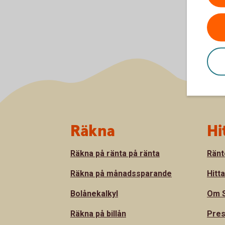
Sidfot
Räkna
Hi
Räkna på ränta på ränta
Ränt
Räkna på månadssparande
Hitt
Bolånekalkyl
Om S
Räkna på billån
Pre