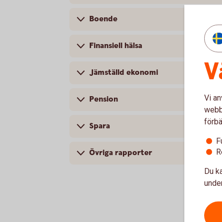
Boende
Finansiell hälsa
V
Jämställd ekonomi
Vi an
Pension
webbp
förbä
Spara
F
R
Övriga rapporter
Du ka
under