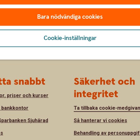
Bara nödvändiga cookies
Cookie-inställningar
tta snabbt
Säkerhet och
integritet
or, priser och kurser
a bankkontor
Ta tillbaka cookie-medgiva
parbanken Sjuhärad
Så hanterar vi cookies
ss
Behandling av personuppgif