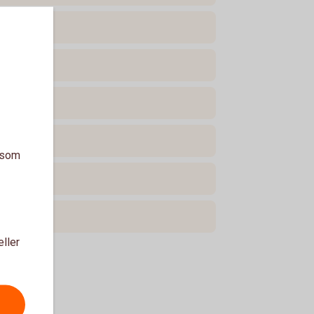
a som
eller