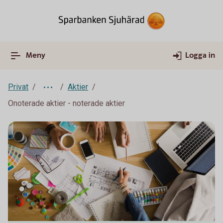
Meny
Logga in
Privat
Aktier
Onoterade aktier - noterade aktier