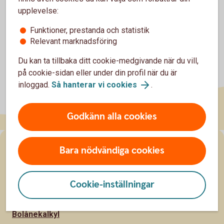
upplevelse:
Funktioner, prestanda och statistik
Relevant marknadsföring
Du kan ta tillbaka ditt cookie-medgivande när du vill,
på cookie-sidan eller under din profil när du är
inloggad.
Så hanterar vi cookies
.
Godkänn alla cookies
Sidfot
Bara nödvändiga cookies
Räkna
Ränta-på-ränta-kalkylator
Cookie-inställningar
Sparkalkylator
Bolånekalkyl