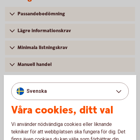
Passandebedömning
Lägre informationskrav
Minimala listningskrav
Manuell handel
Svenska
För att se detta innehåll behöver du först
godkänna cookies för Funktioner, prestanda
Våra cookies, ditt val
och statistik.
Inställningar för cookies
Vi använder nödvändiga cookies eller liknande
tekniker för att webbplatsen ska fungera för dig. Det
finns även cookies du kan välja som förbättrar din