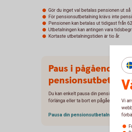
Gör du inget val betalas pensionen ut så 
För pensionsutbetalning krävs inte pens
Pensionen kan betalas ut tidigast från 62
Utbetalningen kan antingen vara tidsbegr
Kortaste utbetalningstiden är tio år.
Paus i pågående
pensionsutbetalni
V
Du kan enkelt pausa din pensionsutbetaln
Vi an
förlänga eller ta bort en pågående paus.
webbp
förbä
Pausa din
pensionsutbetalning
F