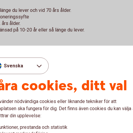
länge du lever och vid 70 års ålder.
ioneringssyfte
 års ålder.
änsad på 10-20 år eller så länge du lever.
Svenska
Återbetalni
ng
åra cookies, ditt val
Behöver du
återbetalni
Blankett återbetalni
ing och även förkorta,
vänder nödvändiga cookies eller liknande tekniker för att
latsen ska fungera för dig. Det finns även cookies du kan välj
ttrar din upplevelse:
unktioner, prestanda och statistik