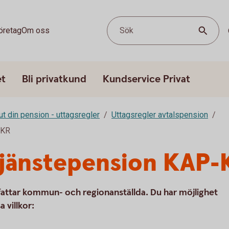
öretag
Om oss
Sök
et
Bli privatkund
Kundservice Privat
ut din pension - uttagsregler
Uttagsregler avtalspension
-KR
 tjänstepension KA
ttar kommun- och regionanställda. Du har möjlighet
 villkor: