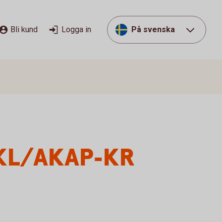
Bli kund
Logga in
På svenska
P-KL/AKAP-KR