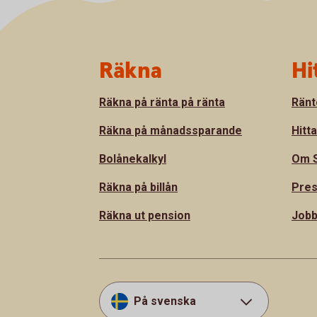
Sidfot
Räkna
Hi
Räkna på ränta på ränta
Ränt
Räkna på månadssparande
Hitt
Bolånekalkyl
Om S
Räkna på billån
Pre
Räkna ut pension
Jobb
På svenska