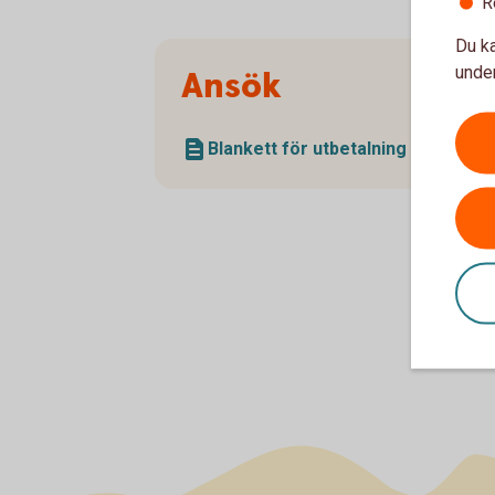
R
Du ka
under
Ansök
Blankett för utbetalning (pdf)