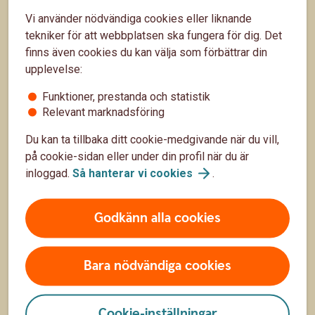
Sidfot
Räkna
Vi använder nödvändiga cookies eller liknande
tekniker för att webbplatsen ska fungera för dig. Det
Räkna på ränta på ränta
finns även cookies du kan välja som förbättrar din
Räkna på månadssparande
upplevelse:
Bolånekalkyl
Funktioner, prestanda och statistik
Relevant marknadsföring
Räkna på billån
Du kan ta tillbaka ditt cookie-medgivande när du vill,
Räkna ut pension
på cookie-sidan eller under din profil när du är
inloggad.
Så hanterar vi
cookies
.
Hitta snabbt
Godkänn alla cookies
Räntor, priser och kurser
Hitta bankkontor
Bara nödvändiga cookies
Om Sparbanken Sjuhärad
Cookie-inställningar