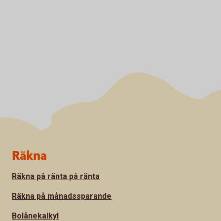
Sidfot
Räkna
Räkna på ränta på ränta
Räkna på månadssparande
Bolånekalkyl