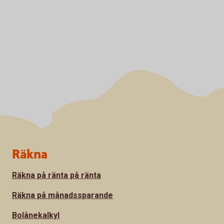
Sidfot
Räkna
Räkna på ränta på ränta
Räkna på månadssparande
Bolånekalkyl