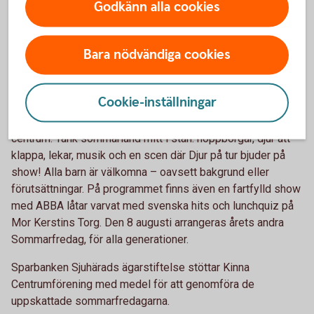
Godkänn alla cookies
5. Sommarfredagar i Kinna - en festdag
Bara nödvändiga cookies
för hela familjen
Sommarfredag i Kinna är ett numera säkert sommartecken
Cookie-inställningar
för alla Markbor. Den 11 juli är det dags för Barnens
Sommarfredag – ett helt nytt koncept där barnen står i
centrum. Tänk sommarland mitt i stan: hoppborgar, djur att
klappa, lekar, musik och en scen där Djur på tur bjuder på
show! Alla barn är välkomna – oavsett bakgrund eller
förutsättningar. På programmet finns även en fartfylld show
med ABBA låtar varvat med svenska hits och lunchquiz på
Mor Kerstins Torg. Den 8 augusti arrangeras årets andra
Sommarfredag, för alla generationer.
Sparbanken Sjuhärads ägarstiftelse stöttar Kinna
Centrumförening med medel för att genomföra de
uppskattade sommarfredagarna.