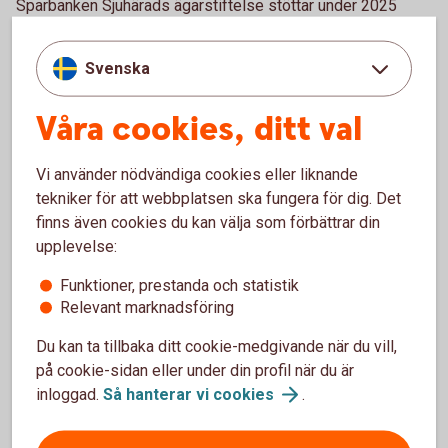
Sparbanken Sjuhärads ägarstiftelse stöttar under 2025
Kulturföreningen Tåget med medel för att genomföra sitt
sommarspel.
Svenska
4. Sommarkväll + film + popcorn =
Våra cookies, ditt val
utomhusbio i Bollebygd!
Vi använder nödvändiga cookies eller liknande
Packa picknickfilten och ta med biohumöret – den 27 juni
tekniker för att webbplatsen ska fungera för dig. Det
förvandlas torget i Bollebygd centrum till sommarens
finns även cookies du kan välja som förbättrar din
mysigaste utomhusbio! Kl. 17.30 visas Dumma Mej för de
upplevelse:
små, och kl. 20.00 rullar actionkomedin The Fall Guy igång
för alla kvällspigga. Det blir popcorn i mängder, grillade
Funktioner, prestanda och statistik
burgare från föreningslivet och skönt häng i kvällssolen. Ta
Relevant marknadsföring
med något att sitta på, samla vänner eller familj och njut av
Du kan ta tillbaka ditt cookie-medgivande när du vill,
film under bar himmel.
på cookie-sidan eller under din profil när du är
Sparbanken Sjuhärads ägarstiftelse stöttar Företagarna i
inloggad.
Så hanterar vi
cookies
.
Bollebygd med medel för att kunna genomföra den
uppskattade och återkommande biokvällen.