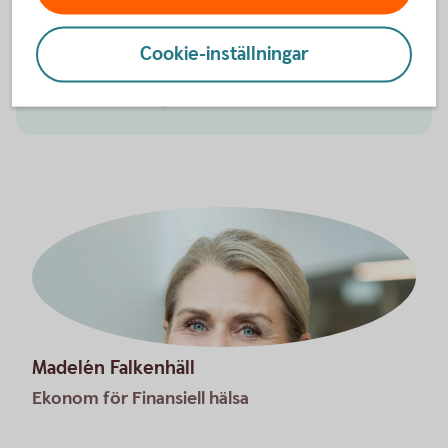
bidrag eller studiemedel från CSN. Se till att anmäla
ditt konto så att du får dina utbetalningar.
Cookie-inställningar
Guide – så ansluter du ditt konto till Swedbanks
kontoregister
Madelén Falkenhäll
Ekonom för Finansiell hälsa