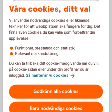
Våra cookies, ditt val
En budget ger koll
Skriv upp hur mycket du får in, inkomsterna, och
Vi använder nödvändiga cookies eller liknande
jämför med dina tänkta utgifter kommande månad,
tekniker för att webbplatsen ska fungera för dig. Det
och räkna ihop summan. Nu har du gjort en budget.
finns även cookies du kan välja som förbättrar din
upplevelse:
Ta hjälp av vårt
budgetverktyg
Funktioner, prestanda och statistik
Relevant marknadsföring
Du kan ta tillbaka ditt cookie-medgivande när du vill,
på cookie-sidan eller under din profil när du är
Anmäl konto till vårt
inloggad.
Så hanterar vi
cookies
.
kontoregister
Godkänn alla cookies
Många arbetsgivare, myndigheter och kommuner
använder Swedbanks utbetalningssystem för att
betala ut pengar till dig. Det kan vara till exempel lön,
Bara nödvändiga cookies