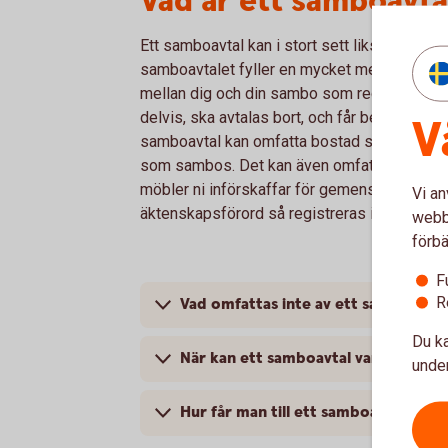
Vad är ett samboavta
Ett samboavtal kan i stort sett likställas me
samboavtalet fyller en mycket mer begränsad 
mellan dig och din sambo som reglerar om s
delvis, ska avtalas bort, och får betydelse vi
V
samboavtal kan omfatta bostad som ni köpt el
som sambos. Det kan även omfatta ert geme
möbler ni införskaffar för gemensamt bruk unde
Vi an
äktenskapsförord så registreras inte samboa
webbp
förbä
F
R
Vad omfattas inte av ett samboavtal
Du ka
När kan ett samboavtal vara bra att 
under
Hur får man till ett samboavtal och 