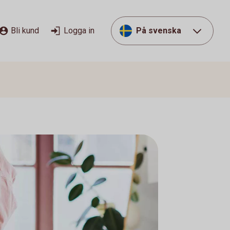
Bli kund
Logga in
På svenska