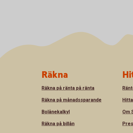
Sidfot
Räkna
Hi
Räkna på ränta på ränta
Ränt
Räkna på månadssparande
Hitt
Bolånekalkyl
Om S
Räkna på billån
Pre