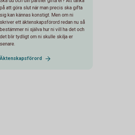
Ska du och din partner gifta er? Att tänka
på att göra slut när man precis ska gifta
sig kan kännas konstigt. Men om ni
skriver ett äktenskapsförord redan nu så
bestämmer ni själva hur ni vill ha det och
det blir tydligt om ni skulle skilja er
senare.
Äktenskapsförord