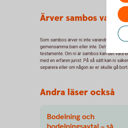
Ärver sambos varand
Som sambos ärver ni inte varandra. Det gäller
gemensamma barn eller inte. Det enda sättet f
testamente. Om ni är sambos kan det vara en
med en erfaren jurist. På så sätt kan ni säkers
separera eller om någon av er skulle gå bort
Andra läser också
Bodelning och
bodelningsavtal – så