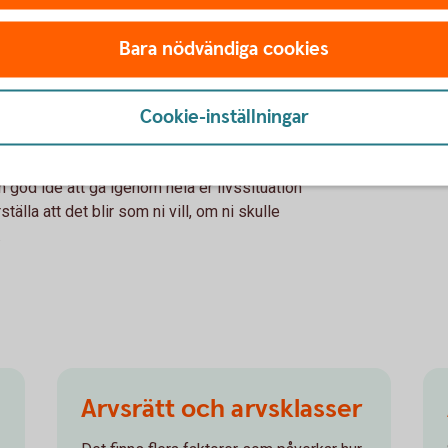
Bara nödvändiga cookies
ra?
Cookie-inställningar
 oavsett hur länge ni varit det och om ni har
ör er att ärva varandra är att skriva ett
 god idé att gå igenom hela er livssituation
tälla att det blir som ni vill, om ni skulle
.
Arvsrätt och arvsklasser