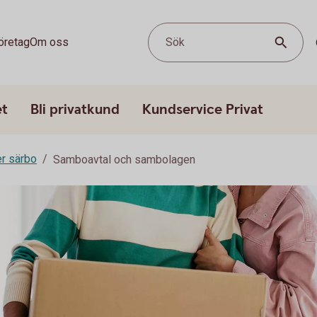
öretag
Om oss
Sök
et
Bli privatkund
Kundservice Privat
er särbo
Samboavtal och sambolagen