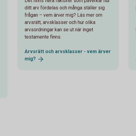
Det finns flera faktorer som påverkar hur
ditt arv fördelas och många ställer sig
frågan – vem ärver mig? Läs mer om
arvsrätt, arvsklasser och hur olika
arvsordningar kan se ut när inget
testamente finns.
Arvsrätt och arvsklasser - vem ärver
mig?