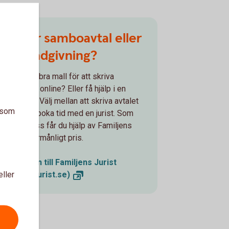
Mall för samboavtal eller
boka rådgivning?
ill ni ha en bra mall för att skriva
amboavtal online? Eller få hjälp i en
ådgivning? Välj mellan att skriva avtalet
a som
själva eller boka tid med en jurist. Som
kund hos oss får du hjälp av Familjens
urist till förmånligt pris.
Välkommen till Familjens Jurist
eller
(familjensjurist.se)