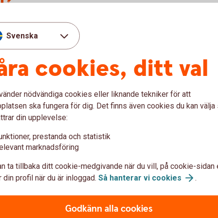
l?
d ett äktenskapsförord, förutom att
funktion. Det är ett juridiskt bindande avtal
Svenska
ambolagens bodelningsregler helt, eller
d en separation eller dödsfall. Ett
åra cookies, ditt val
ler skaffat tillsammans för att bo ihop i,
V
nsamma bohag, det vill säga de saker eller
s
r tiden ni bor ihop. Till skillnad från ett
vänder nödvändiga cookies eller liknande tekniker för att
r
vtalet.
latsen ska fungera för dig. Det finns även cookies du kan välj
ttrar din upplevelse:
J
unktioner, prestanda och statistik
elevant marknadsföring
?
n ta tillbaka ditt cookie-medgivande när du vill, på cookie-sidan 
ha?
 din profil när du är inloggad.
Så hanterar vi
cookies
.
behövs det registreras?
Godkänn alla cookies