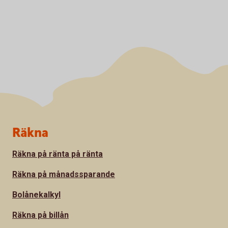
Sidfot
Räkna
Räkna på ränta på ränta
Räkna på månadssparande
Bolånekalkyl
Räkna på billån