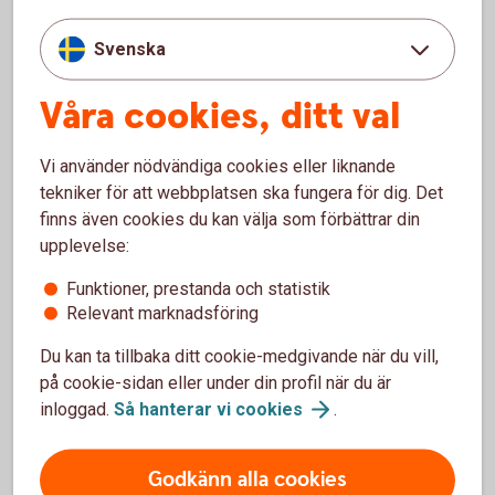
Ett äktenskapsförord skrivs under av båda
Svenska
parter och registreras hos skatteverket för att
det ska vara giltigt.
Våra cookies, ditt val
Vi använder nödvändiga cookies eller liknande
tekniker för att webbplatsen ska fungera för dig. Det
finns även cookies du kan välja som förbättrar din
upplevelse:
Funktioner, prestanda och statistik
Relevant marknadsföring
Du kan ta tillbaka ditt cookie-medgivande när du vill,
Madelén Falkenhäll
på cookie-sidan eller under din profil när du är
inloggad.
Så hanterar vi
cookies
.
Ekonom för Finansiell hälsa
Godkänn alla cookies