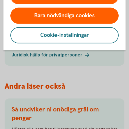
Vill du ha hjälp med juridiken?
Bara nödvändiga cookies
Skriv samboavtal, äktenskapsförord, testamente och
andra avtal. Välj om du vill skriva avtalen själv eller
Cookie-inställningar
boka tid med en jurist.
Juridisk hjälp för
privatpersoner
Andra läser också
Så undviker ni onödiga gräl om
pengar