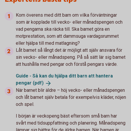
Kom överens med ditt barn om vilka förväntningar
som är kopplade till vecko- eller månadspengen och
vad pengarna ska räcka till. Ska barnet göra en
motprestation, som att dammsuga vardagsrummet
eller hjälpa till med matlagning?
Låt barnet så långt det är möjligt att själv ansvara för
sin vecko- eller månadspeng. På så sätt lär sig barnet
att hushålla med pengar och förstå pengars värde.
Guide - Så kan du hjälpa ditt barn att hantera
pengar
(pdf)
När barnet blir äldre – höj vecko- eller månadspengen
och låt barnet själv betala för exempelvis kläder, nöjen
och spel.
I början är veckopeng bäst eftersom små barn har
svårt med tidsuppfattning och planering. Månadspeng
lämpar sig bättre för de äldre barnen. När barnen är