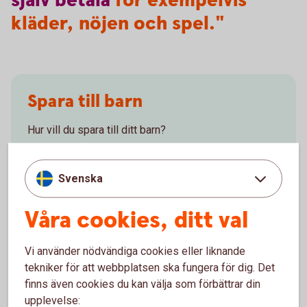
själv
betala
för exempelvis
kläder, nöjen och spel."
Spara till barn
Hur vill du spara till ditt barn?
Börja spara till
barn
Svenska
Våra cookies, ditt val
Ungdomskonto
Vi använder nödvändiga cookies eller liknande
tekniker för att webbplatsen ska fungera för dig. Det
På kontot kan barn få in sina pengar och sköta sina
finns även cookies du kan välja som förbättrar din
betalningar. Swish och bankkort kan kopplas till
upplevelse: