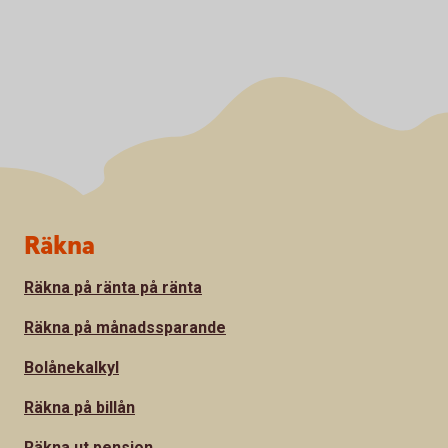
Sidfot
Räkna
Räkna på ränta på ränta
Räkna på månadssparande
Bolånekalkyl
Räkna på billån
Räkna ut pension