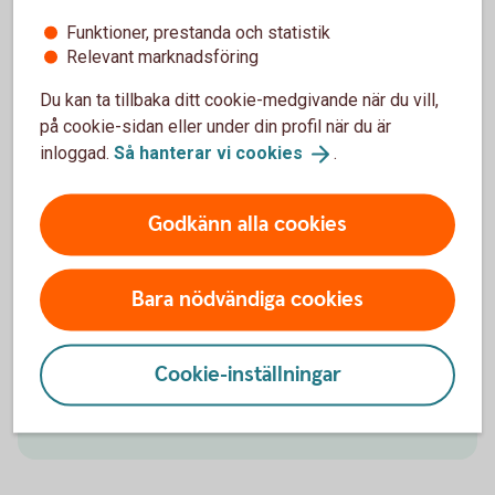
kontot. För barn och unga upp till 21 år.
Funktioner, prestanda och statistik
Relevant marknadsföring
Ungdomskonto
Du kan ta tillbaka ditt cookie-medgivande när du vill,
på cookie-sidan eller under din profil när du är
inloggad.
Så hanterar vi
cookies
.
Barnförsäkring
Godkänn alla cookies
Vår barnförsäkring omfattar oförutsedda händelser
som kan inträffa under barnets uppväxt, såväl
Bara nödvändiga cookies
sjukdom som olycksfall. Den gäller dygnet runt och
kompletterar förskolans och skolans
olycksfallsförsäkring.
Cookie-inställningar
Barnförsäkring