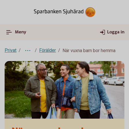
Meny
Logga in
Privat
Förälder
När vuxna barn bor hemma