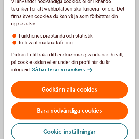
Vi använder nödvändiga cookies eller liknande
tekniker för att webbplatsen ska fungera för dig. Det
finns även cookies du kan välja som förbättrar din
upplevelse:
Ta kontroll över din ekonomi
Funktioner, prestanda och statistik
Relevant marknadsföring
Det finns både verktyg och knep för att få bättre koll
på sin ekonomi.
Du kan ta tillbaka ditt cookie-medgivande när du vill,
på cookie-sidan eller under din profil när du är
Checklista - Ta kontroll över ekonomin (pdf)
inloggad.
Så hanterar vi
cookies
.
Utgiftskollen - ett digitalt
verktyg
Godkänn alla cookies
Andra läser också
Bara nödvändiga cookies
Cookie-inställningar
Så undviker ni onödiga gräl om