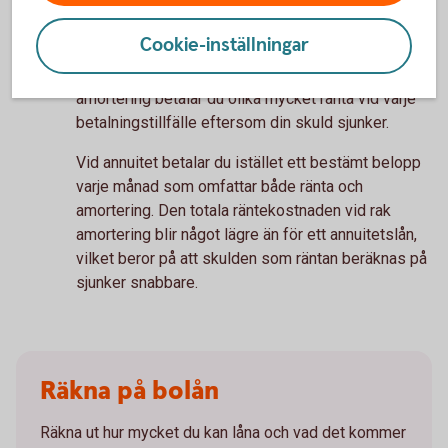
du ditt lån med en lika stor summa varje månad.
Utöver amorteringen betalar du varje månad också
Cookie-inställningar
ränta, vilket är en procentsats av det lånebelopp
som du har kvar att betala tillbaka. Vid rak
amortering betalar du olika mycket ränta vid varje
betalningstillfälle eftersom din skuld sjunker.
Vid annuitet betalar du istället ett bestämt belopp
varje månad som omfattar både ränta och
amortering. Den totala räntekostnaden vid rak
amortering blir något lägre än för ett annuitetslån,
vilket beror på att skulden som räntan beräknas på
sjunker snabbare.
Räkna på bolån
Räkna ut hur mycket du kan låna och vad det kommer