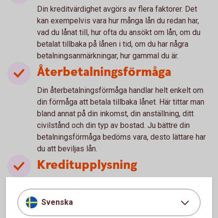
Din kreditvärdighet avgörs av flera faktorer. Det
kan exempelvis vara hur många lån du redan har,
vad du lånat till, hur ofta du ansökt om lån, om du
betalat tillbaka på lånen i tid, om du har några
betalningsanmärkningar, hur gammal du är.
Återbetalningsförmåga
Din återbetalningsförmåga handlar helt enkelt om
din förmåga att betala tillbaka lånet. Här tittar man
bland annat på din inkomst, din anställning, ditt
civilstånd och din typ av bostad. Ju bättre din
betalningsförmåga bedöms vara, desto lättare har
du att beviljas lån.
Kreditupplysning
För att kontrollera ovanstående och att du har
möjlighet att betala räntor och amorteringar på ditt
Svenska
lån måste långivaren ta en kreditupplysning. Det