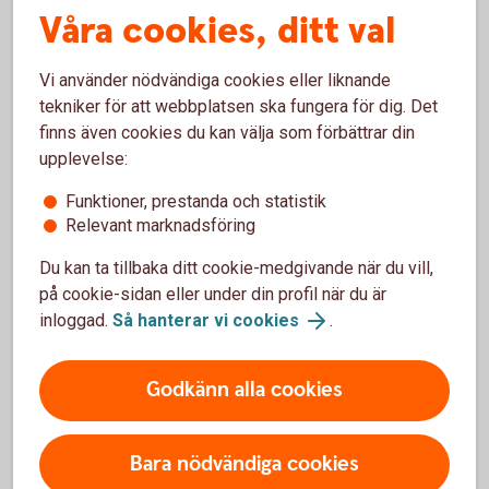
krävs för alla typer av lån.
Våra cookies, ditt val
Amortering
Ett lån måste förr eller senare betalas tillbaka. Om
Vi använder nödvändiga cookies eller liknande
du köper bostad beräknas din amortering utifrån
tekniker för att webbplatsen ska fungera för dig. Det
hur mycket du lånar i förhållande till vad bostaden
finns även cookies du kan välja som förbättrar din
är värd och din inkomst.
upplevelse:
Funktioner, prestanda och statistik
• Bolån över 70 procent av bostadens värde ska
Relevant marknadsföring
amorteras med minst 2 procent per år.
• Bolån över 50 procent till och med 70 procent av
Du kan ta tillbaka ditt cookie-medgivande när du vill,
bostadens värde ska amorteras med minst 1
på cookie-sidan eller under din profil när du är
procent per år.
inloggad.
Så hanterar vi cookies
.
Två olika typer av
återbetalning; rak
Godkänn alla cookies
amortering och annuitet
Bara nödvändiga cookies
Med rak amortering, som är vanligast, återbetalar