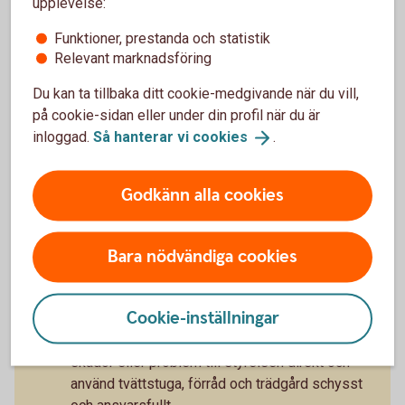
entreprenörer och leverantörer samt att
upplevelse:
informera medlemmarna.
Funktioner, prestanda och statistik
Relevant marknadsföring
Du kan ta tillbaka ditt cookie-medgivande när du vill,
på cookie-sidan eller under din profil när du är
Gemensamt ansvar med andra
inloggad.
Så hanterar vi
cookies
.
medlemmar
Godkänn alla cookies
Vårda gemensamma utrymmen
Bara nödvändiga cookies
Tillsammans med de andra medlemmarna
ansvarar ni för alla gemensamma utrymmena.
Cookie-inställningar
Ni äger fastigheten tillsammans och ni bör
hjälpas åt att hålla den i bra skick. Anmäl
skador eller problem till styrelsen direkt och
använd tvättstuga, förråd och trädgård schysst