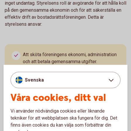
inget undantag. Styrelsens roll är avgörande för att hålla koll
på den gemensamma ekonomin och för att säkerställa en
effektiv drift av bostadsrättsföreningen. Detta är
styrelsens ansvar:
Att sköta föreningens ekonomi, administration
och att betala gemensamma utgifter.
Att underhålla fastigheten och på så sätt
bevara byggnadens skick och värde över tid.
Svenska
Att besluta om medlemskap, hyresavtal och
renoveringar.
Våra cookies, ditt val
Att upprätthålla stadgar och att se till att
föreningen följer lagar.
Vi använder nödvändiga cookies eller liknande
tekniker för att webbplatsen ska fungera för dig. Det
Att kommunicerar med myndigheter,
finns även cookies du kan välja som förbättrar din