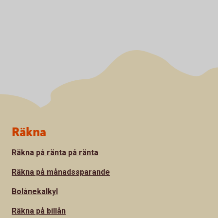
Sidfot
Räkna
Räkna på ränta på ränta
Räkna på månadssparande
Bolånekalkyl
Räkna på billån