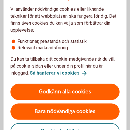
Anslut dig till Kundcenter
Vi använder nödvändiga cookies eller liknande
tekniker för att webbplatsen ska fungera för dig. Det
Om du inte redan är ansluten till vår telefontjänst, börja
finns även cookies du kan välja som förbättrar din
med det. Du ansluter dig i internetbanken. Klicka på
upplevelse:
knapparna Aktivera när du är inloggad.
Logga in och aktivera
telefontjänst
Funktioner, prestanda och statistik
Använd en kod för att legitimera dig
Relevant marknadsföring
När du ringer till Kundcenter kan du välja att legitimera
Du kan ta tillbaka ditt cookie-medgivande när du vill,
dig med Mobilt BankID eller med en PIN-kod.
på cookie-sidan eller under din profil när du är
inloggad.
Så hanterar vi
cookies
.
Skaffa Mobilt BankID
Godkänn alla cookies
Gör så här för att skaffa Mobilt
BankID
Skaffa PIN-kod
Bara nödvändiga cookies
Du kan aktivera eller skapa ny PIN-kod i