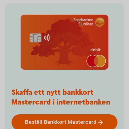
Skaffa ett nytt bankkort
Mastercard i internetbanken
Beställ Bankkort
Mastercard