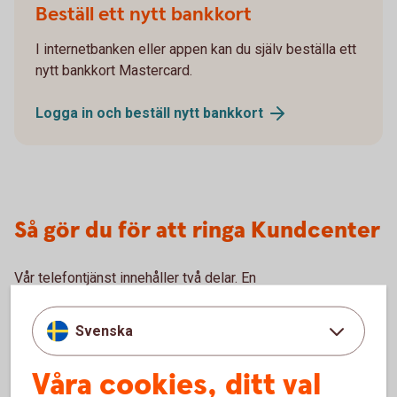
Beställ ett nytt bankkort
I internetbanken eller appen kan du själv beställa ett
nytt bankkort Mastercard.
Logga in och beställ nytt
bankkort
Så gör du för att ringa Kundcenter
Vår telefontjänst innehåller två delar. En
självbetjäningstjänst där du kan få saldo och transaktioner
upplästa genom knappval och tjänsten personlig service
Svenska
där du får hjälp och rådgivning av våra rådgivare.
Våra cookies, ditt val