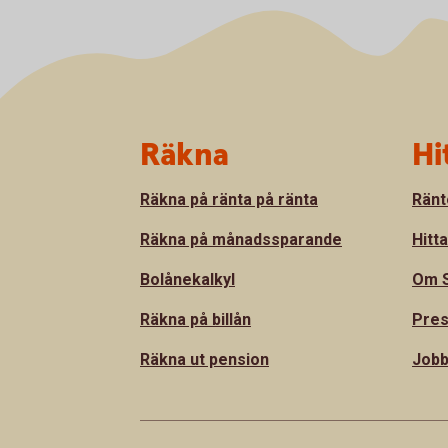
Sidfot
Räkna
Hi
Räkna på ränta på ränta
Ränt
Räkna på månadssparande
Hitt
Bolånekalkyl
Om S
Räkna på billån
Pre
Räkna ut pension
Jobb