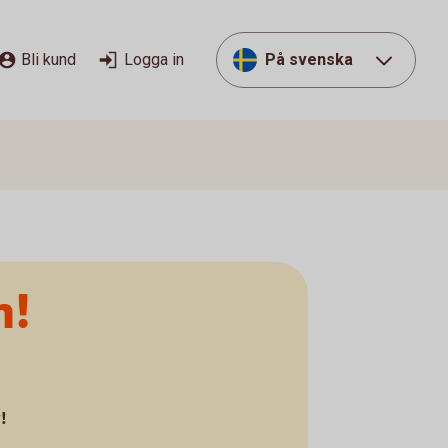
Bli kund
Logga in
På svenska
n!
!