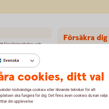
Försäkra dig 
ditt försäkringsbehov och
Var förberedd om något ofö
är baserat på att skydda dig
dig och din familj.
dödsfall, sjukdom eller
Svenska
ghetskollen kompletterar det
Personförsäkring
staten och via kollektivavtal.
åra cookies, ditt val
n.
vänder nödvändiga cookies eller liknande tekniker för att
latsen ska fungera för dig. Det finns även cookies du kan välj
ttrar din upplevelse: