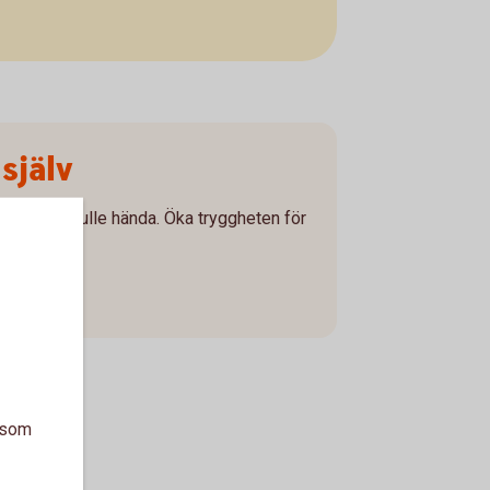
själv
rutsett skulle hända. Öka tryggheten för
a som