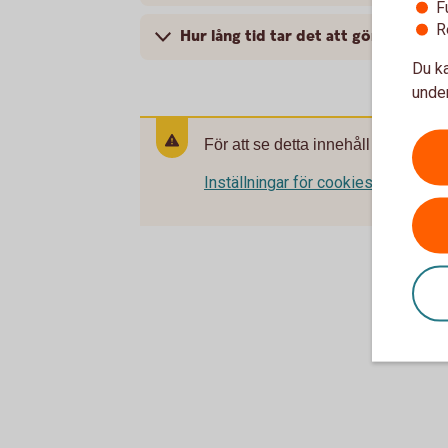
F
R
Hur lång tid tar det att göra Tryggh
Du ka
under
För att se detta innehåll behöver d
Inställningar för cookies