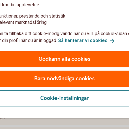
ttrar din upplevelse:
unktioner, prestanda och statistik
elevant marknadsföring
n ta tillbaka ditt cookie-medgivande när du vill, på cookie-sidan 
 din profil när du är inloggad.
Så hanterar vi
cookies
.
t försäkra Saab
Godkänn alla cookies
 skillnad på försäkringarna?
Bara nödvändiga cookies
kring att gälla?
Cookie-inställningar
ramme, täcker bilförsäkringen då?
ge?