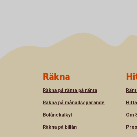
Sidfot
Räkna
Hi
Räkna på ränta på ränta
Ränt
Räkna på månadssparande
Hitt
Bolånekalkyl
Om S
Räkna på billån
Pre