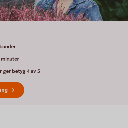
a kunder
a minuter
r ger betyg 4 av 5
ring