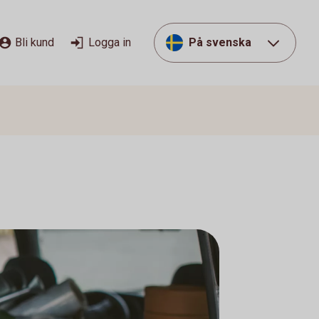
Bli kund
Logga in
På svenska