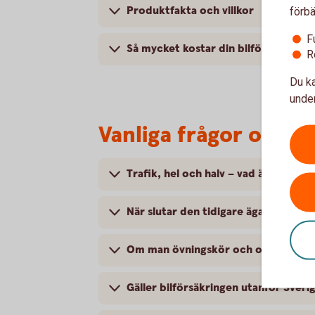
Produktfakta och villkor
förbä
F
Så mycket kostar din bilförsäkring
R
Du ka
under
Vanliga frågor om at
Trafik, hel och halv – vad är det för
När slutar den tidigare ägarens försä
Om man övningskör och olyckan är f
Gäller bilförsäkringen utanför Sveri