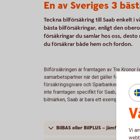
En av Sveriges 3 bäst
Teckna bilförsäkring till Saab enkelt i 
bästa bilförsäkringar, enligt den obe
försäkringar du samlar hos oss, desto 
du försäkrar både hem och fordon.
Bilförsäkringen är framtagen av Tre Kronor 
samarbetspartner när det gäller fordonsförsä
försäkringsgivare och Sparbanken Sjuhärad ä
inte framtagen specifikt för Saab; bilförsäkr
bilmärken, Saab är bara ett exempel.
V
BilBAS eller BilPLUS – jämför innehål
Vi an
webbp