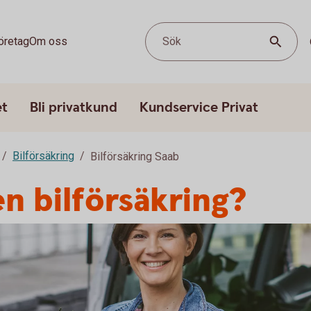
öretag
Om oss
Sök
et
Bli privatkund
Kundservice Privat
Bilförsäkring
Bilförsäkring Saab
en bilförsäkring?