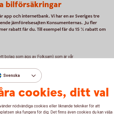
a bilförsäkringar
vår app och internetbank. Vi har en av Sveriges tre
roende jämförelsesajten Konsumenternas. Ju fler
mer rabatt får du. Till exempel får du 15 % rabatt om
(ett bolag som ägs av Folksam) som är vår
kringar. Tre Kronor Försäkring AB är
r försäkringsförmedlare. Bilförsäkringen är
ingen vi erbjuder kan tecknas för alla
Svenska
åra cookies, ditt val
l
vänder nödvändiga cookies eller liknande tekniker för att
latsen ska fungera för dig. Det finns även cookies du kan välj