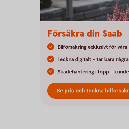
Försäkra din Saab
Bilförsäkring exklusivt för vår
Teckna digitalt – tar bara någr
Skadehantering i topp – kunde
Se pris och teckna
bilförsäk