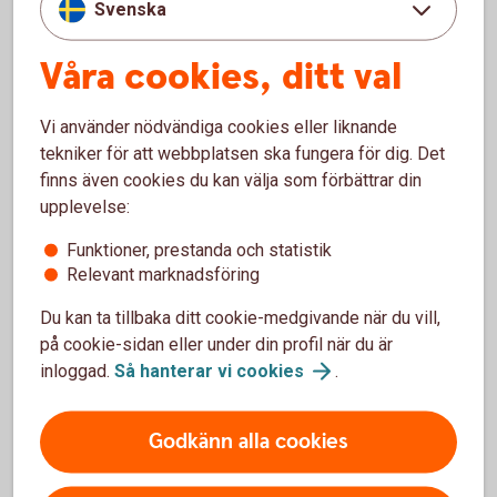
Stöld och skador vid stöld, inkl stöld
Ja
Ja
Svenska
av ljud- och bildutrustning
Våra cookies, ditt val
Hyrbil vid försäkringsskada, 75% av
Nej
Ja
kostnad i max 75 dagar
Vi använder nödvändiga cookies eller liknande
Assistans vid driftstopp, oftast inom
Nej
Ja
tekniker för att webbplatsen ska fungera för dig. Det
en timme
finns även cookies du kan välja som förbättrar din
upplevelse:
Djurkollision och skadegörelse, 3 000
Nej
Ja
kronor till reparation
Funktioner, prestanda och statistik
Relevant marknadsföring
Självrisk som överstiger 3 000 kronor
Nej
Ja
Du kan ta tillbaka ditt cookie-medgivande när du vill,
vid vagnskadegaranti
på cookie-sidan eller under din profil när du är
inloggad.
Så hanterar vi
cookies
.
Helförsäkring ersätter även
Godkänn alla cookies
BAS
PLUS