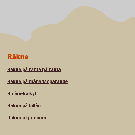
Sidfot
Räkna
Räkna på ränta på ränta
Räkna på månadssparande
Bolånekalkyl
Räkna på billån
Räkna ut pension