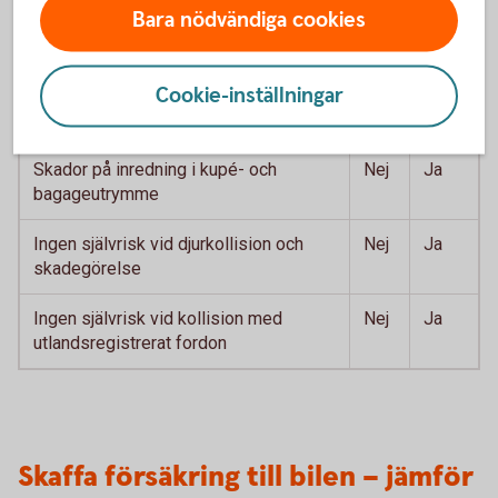
Bara nödvändiga cookies
Skador på din bil vid trafikolycka
Ja
Ja
Skador på din bil vid annan utifrån
Ja
Ja
Cookie-inställningar
kommande olyckshändelse eller vid
skadegörelse
Skador på inredning i kupé- och
Nej
Ja
bagageutrymme
Ingen självrisk vid djurkollision och
Nej
Ja
skadegörelse
Ingen självrisk vid kollision med
Nej
Ja
utlandsregistrerat fordon
Skaffa försäkring till bilen – jämför