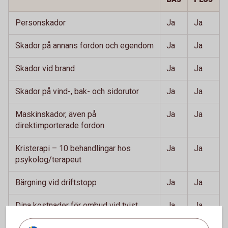
Personskador
Ja
Ja
Skador på annans fordon och egendom
Ja
Ja
Skador vid brand
Ja
Ja
Skador på vind-, bak- och sidorutor
Ja
Ja
Maskinskador, även på
Ja
Ja
direktimporterade fordon
Kristerapi – 10 behandlingar hos
Ja
Ja
psykolog/terapeut
Bärgning vid driftstopp
Ja
Ja
Dina kostnader för ombud vid tvist
Ja
Ja