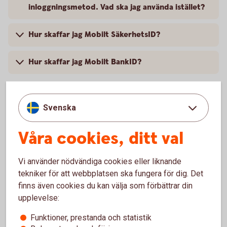
inloggningsmetod. Vad ska jag använda istället?
Hur skaffar jag Mobilt SäkerhetsID?
Hur skaffar jag Mobilt BankID?
Svenska
Tjänster i appen
Våra cookies, ditt val
Kan jag betala räkningar i appen?
Vi använder nödvändiga cookies eller liknande
tekniker för att webbplatsen ska fungera för dig. Det
Hur fungerar tjänsten snabbsaldo?
finns även cookies du kan välja som förbättrar din
upplevelse:
Vad är dra och överför?
Funktioner, prestanda och statistik