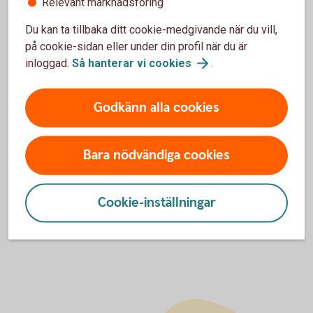
Relevant marknadsföring
Vilka mobila tjänster kan anslutas till mig?
Du kan ta tillbaka ditt cookie-medgivande när du vill,
på cookie-sidan eller under din profil när du är
Hur ansluts Mobilt SäkerhetsID?
inloggad.
Så hanterar vi
cookies
.
Jag har glömt PIN-koden till mitt bankkort, kan
jag se den?
Godkänn alla cookies
Hur aktiverar jag mitt nya bankkort?
Bara nödvändiga cookies
Hur väljer jag PIN-kod till mitt bankkort?
Cookie-inställningar