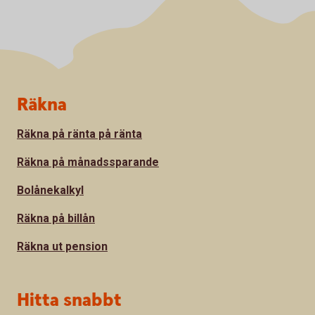
Sidfot
Räkna
Räkna på ränta på ränta
Räkna på månadssparande
Bolånekalkyl
Räkna på billån
Räkna ut pension
Hitta snabbt