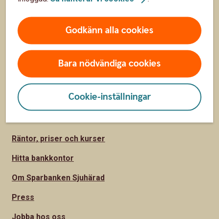
Räkna på ränta på ränta
Räkna på månadssparande
Godkänn alla cookies
Bolånekalkyl
Räkna på billån
Bara nödvändiga cookies
Räkna ut pension
Cookie-inställningar
Hitta snabbt
Räntor, priser och kurser
Hitta bankkontor
Om Sparbanken Sjuhärad
Press
Jobba hos oss