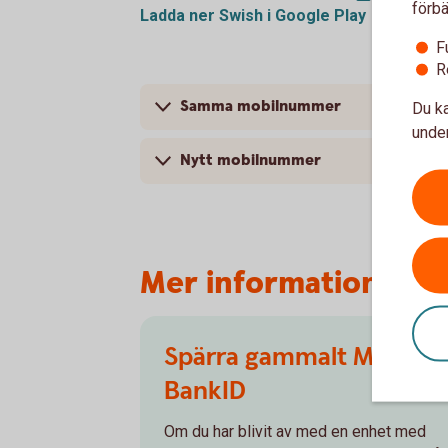
förbä
Ladda ner Swish i Google
Play
F
R
Samma mobilnummer
Du ka
under
Nytt mobilnummer
Mer information
Spärra gammalt Mobilt
BankID
Om du har blivit av med en enhet med