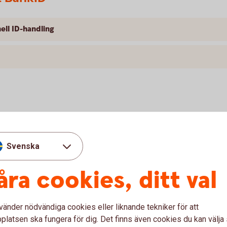
ell ID-handling
ish
ya telefon är du snart igång och kan swisha
Svenska
åra cookies, ditt val
vänder nödvändiga cookies eller liknande tekniker för att
latsen ska fungera för dig. Det finns även cookies du kan välj