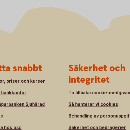
tta snabbt
Säkerhet och
integritet
or, priser och kurser
a bankkontor
Ta tillbaka cookie-medgiva
parbanken Sjuhärad
Så hanterar vi cookies
ss
Behandling av personuppgif
a hos oss
Säkerhet och bedrägerier