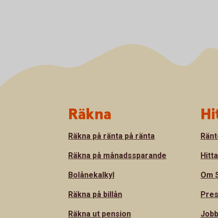
Sidfot
Räkna
Hi
Räkna på ränta på ränta
Ränt
Räkna på månadssparande
Hitt
Bolånekalkyl
Om S
Räkna på billån
Pre
Räkna ut pension
Jobb