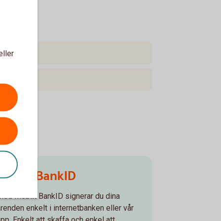
eller
Mobilt BankID
Med Mobilt BankID signerar du dina
ärenden enkelt i internetbanken eller vår
pp. Enkelt att skaffa och enkel att