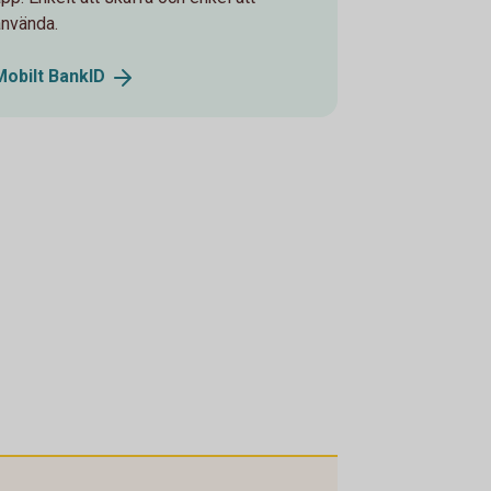
använda.
Mobilt
BankID