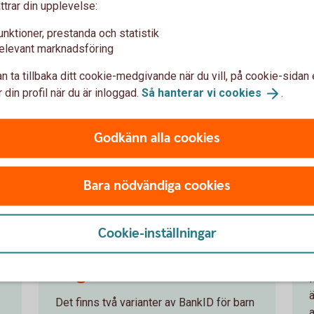
ttrar din upplevelse:
unktioner, prestanda och statistik
elevant marknadsföring
n ta tillbaka ditt cookie-medgivande när du vill, på cookie-sidan 
 din profil när du är inloggad.
Så hanterar vi
cookies
.
Godkänn alla cookies
Bara nödvändiga cookies
Cookie-inställningar
BankID barn och
ungdom
Det finns två varianter av BankID för barn
a