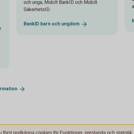
och unga, Mobilt BankID och Mobilt
SäkerhetsID.
D
BankID barn och
ungdom
r
ormation
u först godkänna cookies för Funktioner, prestanda och statistik.