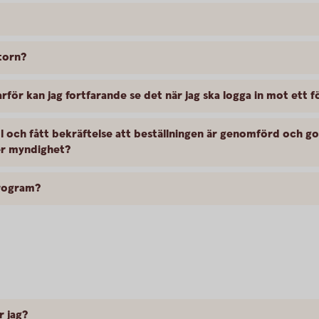
torn?
arför kan jag fortfarande se det när jag ska logga in mot ett 
fil och fått bekräftelse att beställningen är genomförd och g
ler myndighet?
program?
r jag?