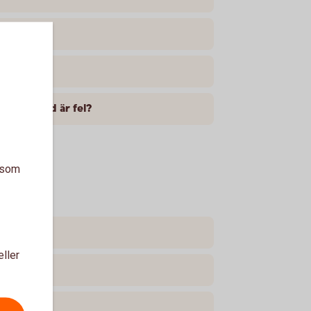
 inte. Vad är fel?
a som
eller