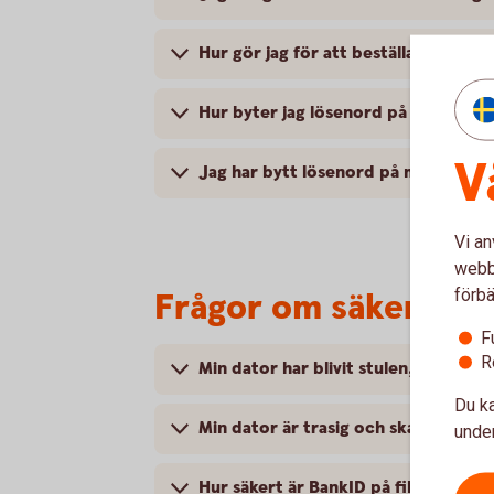
Hur gör jag för att beställa ett Ban
Hur byter jag lösenord på mitt Bank
V
Jag har bytt lösenord på mitt BankI
Vi an
webbp
förbä
Frågor om säkerhet
F
R
Min dator har blivit stulen, vad hä
Du ka
Min dator är trasig och ska på serv
under
Hur säkert är BankID på fil?