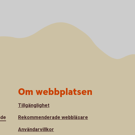
Om webbplatsen
Tillgänglighet
nde
Rekommenderade webbläsare
Användarvillkor