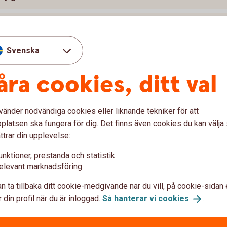
kID till min make/maka?
Svenska
ID?
åra cookies, ditt val
D hemma, men när jag ska använda det på arbetet fungerar det
vänder nödvändiga cookies eller liknande tekniker för att
latsen ska fungera för dig. Det finns även cookies du kan välj
ttrar din upplevelse:
unktioner, prestanda och statistik
elevant marknadsföring
nder med mitt BankID?
n ta tillbaka ditt cookie-medgivande när du vill, på cookie-sidan 
ice, vad händer med mitt BankID?
 din profil när du är inloggad.
Så hanterar vi
cookies
.