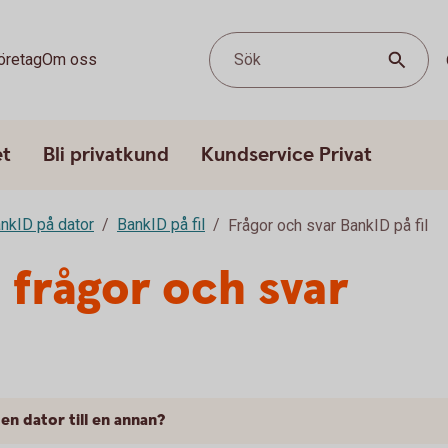
öretag
Om oss
Sök
et
Bli privatkund
Kundservice Privat
nkID på dator
BankID på fil
Frågor och svar BankID på fil
- frågor och svar
 en dator till en annan?