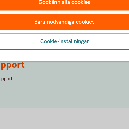
Godkänn alla cookies
har använt BankID?
Bara nödvändiga cookies
 datorn om ärenden jag utfört med mitt BankID?
Cookie-inställningar
upport
upport