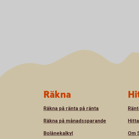
Sidfot
Räkna
Hi
Räkna på ränta på ränta
Ränt
Räkna på månadssparande
Hitt
Bolånekalkyl
Om S