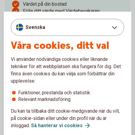
Värdet på din bostad
Följa ditt värde med Värdebevakaren
Marknadsläge, både generellt och lokalt
Svenska
Boka fri värdering
(fastighetsbyran.se)
Våra cookies, ditt val
Vi använder nödvändiga cookies eller liknande
tekniker för att webbplatsen ska fungera för dig. Det
Räkneexempel Bolån
finns även cookies du kan välja som förbättrar din
upplevelse:
Ett lånebelopp på 1.000.000 kronor, till 3,89%
ränta (3 månader bunden, listränta senast ändrad
Funktioner, prestanda och statistik
2026-05-29), med rak amortering och en
Relevant marknadsföring
återbetalningstid på 50 år ger en effektiv ränta på
Du kan ta tillbaka ditt cookie-medgivande när du vill,
3,97%.
Första månadsbetalningen inklusive amortering
på cookie-sidan eller under din profil när du är
är 4.908 kronor. Sista månadsbetalningen
inloggad.
Så hanterar vi
cookies
.
inklusive amortering är 1.672 kronor.