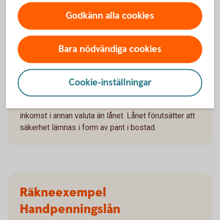
Totalt belopp att betala om räntan är oförändrad
Godkänn alla cookies
under lånets löptid är 1.975.021 kronor.
Antalet avbetalningar är 600 stycken.
Exemplet bygger på månatliga
Bara nödvändiga cookies
aviseringar, uppläggningsavgift 900 kronor och
digital avisering. Vid postala avier tillkommer en
kostnad på 45 kronor i aviavgift.
Cookie-inställningar
Valutakursförändringar kan komma att påverka
beloppen som du ska betala om du till exempel har
inkomst i annan valuta än lånet. Lånet förutsätter att
säkerhet lämnas i form av pant i bostad.
Räkneexempel
Handpenningslån