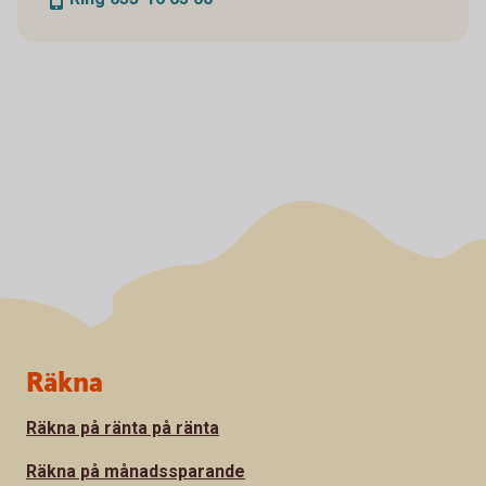
Sidfot
Räkna
Räkna på ränta på ränta
Räkna på månadssparande