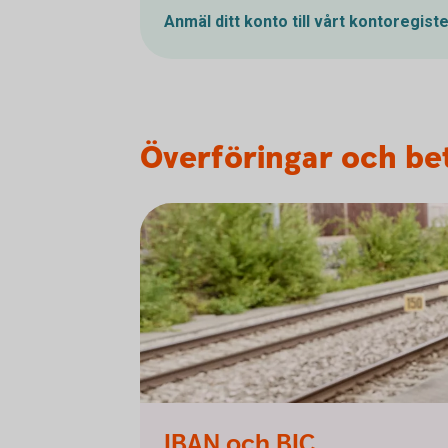
Anmäl ditt konto till vårt
kontoregiste
Överföringar och bet
IBAN och BIC