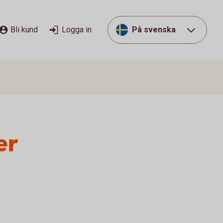
Bli kund
Logga in
På svenska
er