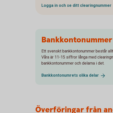
Logga in och se ditt
clearingnummer
Bankkontonummer 
Ett svenskt bankkontonummer består all
Våra är 11-15 siffror långa med clearing
bankkontonummer och delarna i det.
Bankkontonumrets olika
delar
Överföringar från an