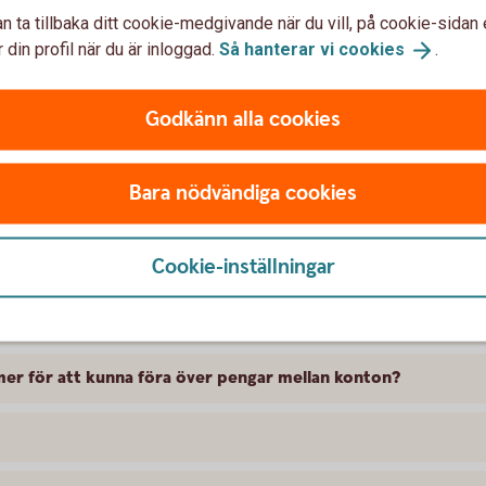
n ta tillbaka ditt cookie-medgivande när du vill, på cookie-sidan 
bank, från Swedbank/sparbankerna
 din profil när du är inloggad.
Så hanterar vi
cookies
.
Godkänn alla cookies
 clearingnummer
Bara nödvändiga cookies
Cookie-inställningar
mer för att kunna föra över pengar mellan konton?