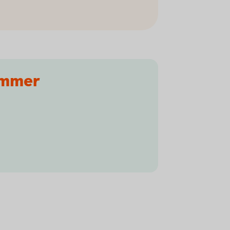
ummer