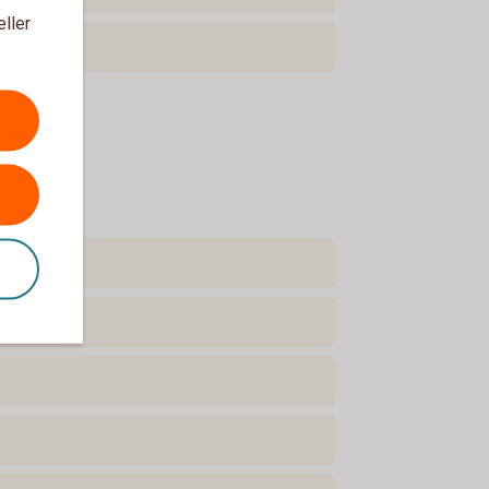
eller