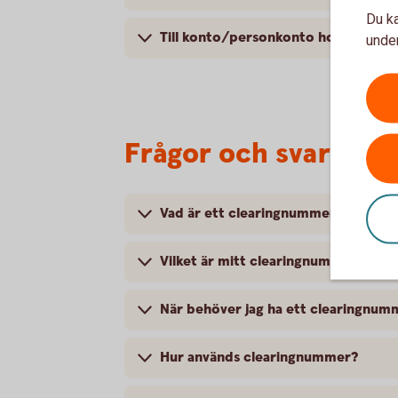
Du ka
Till konto/personkonto hos annan 
under
Frågor och svar om
Vad är ett clearingnummer?
Vilket är mitt clearingnummer?
När behöver jag ha ett clearingnum
Hur används clearingnummer?