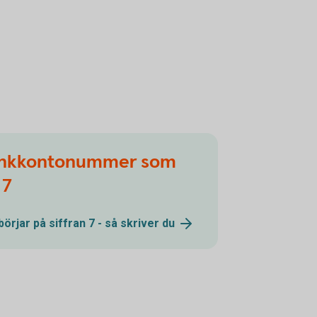
bankkontonummer som
 7
jar på siffran 7 - så skriver
du