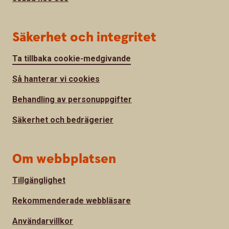
Säkerhet och integritet
Ta tillbaka cookie-medgivande
Så hanterar vi cookies
Behandling av personuppgifter
Säkerhet och bedrägerier
Om webbplatsen
Tillgänglighet
Rekommenderade webbläsare
Användarvillkor