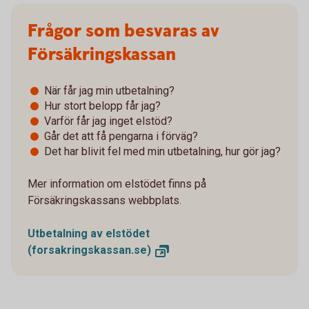
Frågor som besvaras av
Försäkringskassan
När får jag min utbetalning?
Hur stort belopp får jag?
Varför får jag inget elstöd?
Går det att få pengarna i förväg?
Det har blivit fel med min utbetalning, hur gör jag?
Mer information om elstödet finns på
Försäkringskassans webbplats.
Utbetalning av elstödet
(forsakringskassan.se)