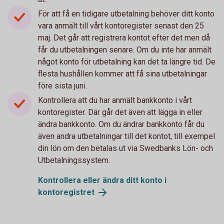
För att få en tidigare utbetalning behöver ditt konto
vara anmält till vårt kontoregister senast den 25
maj. Det går att registrera kontot efter det men då
får du utbetalningen senare. Om du inte har anmält
något konto för utbetalning kan det ta längre tid. De
flesta hushållen kommer att få sina utbetalningar
före sista juni.
Kontrollera att du har anmält bankkonto i vårt
kontoregister. Där går det även att lägga in eller
ändra bankkonto. Om du ändrar bankkonto får du
även andra utbetalningar till det kontot, till exempel
din lön om den betalas ut via Swedbanks Lön- och
Utbetalningssystem.
Kontrollera eller ändra ditt konto i
kontoregistret