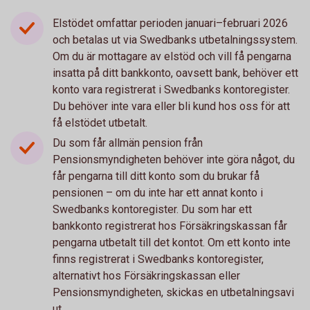
Elstödet omfattar perioden januari–februari 2026
och betalas ut via Swedbanks utbetalningssystem.
Om du är mottagare av elstöd och vill få pengarna
insatta på ditt bankkonto, oavsett bank, behöver ett
konto vara registrerat i Swedbanks kontoregister.
Du behöver inte vara eller bli kund hos oss för att
få elstödet utbetalt.
Du som får allmän pension från
Pensionsmyndigheten behöver inte göra något, du
får pengarna till ditt konto som du brukar få
pensionen – om du inte har ett annat konto i
Swedbanks kontoregister. Du som har ett
bankkonto registrerat hos Försäkringskassan får
pengarna utbetalt till det kontot. Om ett konto inte
finns registrerat i Swedbanks kontoregister,
alternativt hos Försäkringskassan eller
Pensionsmyndigheten, skickas en utbetalningsavi
ut.