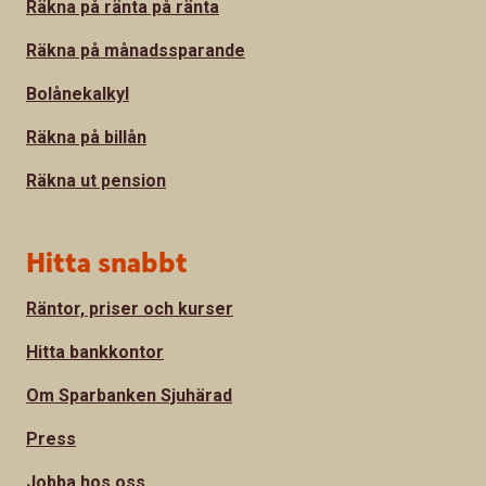
Räkna på ränta på ränta
Räkna på månadssparande
Bolånekalkyl
Räkna på billån
Räkna ut pension
Hitta snabbt
Räntor, priser och kurser
Hitta bankkontor
Om Sparbanken Sjuhärad
Press
Jobba hos oss