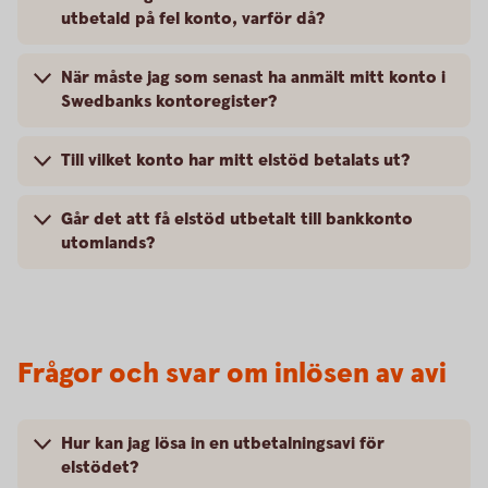
utbetald på fel konto, varför då?
När måste jag som senast ha anmält mitt konto i
Swedbanks kontoregister?
Till vilket konto har mitt elstöd betalats ut?
Går det att få elstöd utbetalt till bankkonto
utomlands?
Frågor och svar om inlösen av avi
Hur kan jag lösa in en utbetalningsavi för
elstödet?