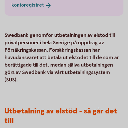
kontoregistret
Swedbank genomför utbetalningen av elstöd till
privatpersoner i hela Sverige på uppdrag av
Försäkringskassan. Försäkringskassan har
huvudansvaret att betala ut elstödet till de som är
berättigade till det, medan själva utbetalningen
görs av Swedbank via vårt utbetalningssystem
(SUS).
Utbetalning av elstöd - så går det
till