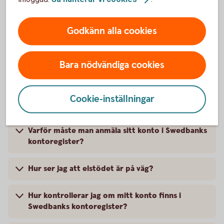
Frågor och svar om Swedbanks
kontoregister
Godkänn alla cookies
Bara nödvändiga cookies
När kommer elstödet att betalas ut?
Måste jag vara eller bli kund hos Swedbank eller
Cookie-inställningar
sparbankerna för att kunna få elstödet utbetalt?
Varför måste man anmäla sitt konto i Swedbanks
kontoregister?
Hur ser jag att elstödet är på väg?
Hur kontrollerar jag om mitt konto finns i
Swedbanks kontoregister?