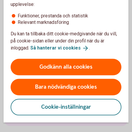
upplevelse:
Välj innehåll i pensionsplanen
Funktioner, prestanda och statistik
Relevant marknadsföring
Pensionssparande
Du kan ta tillbaka ditt cookie-medgivande när du vill,
på cookie-sidan eller under din profil när du är
Sjukförsäkring företag
inloggad.
Så hanterar vi
cookies
.
Olycksfallsförsäkring
Godkänn alla cookies
Tjänstegrupplivförsäkring TGL
Bara nödvändiga cookies
Vårdförsäkring företag
Cookie-inställningar
Individuell livförsäkring