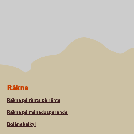
Sidfot
Räkna
Räkna på ränta på ränta
Räkna på månadssparande
Bolånekalkyl