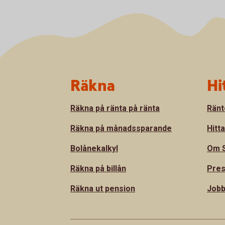
Sidfot
Räkna
Hi
Räkna på ränta på ränta
Ränt
Räkna på månadssparande
Hitt
Bolånekalkyl
Om S
Räkna på billån
Pre
Räkna ut pension
Jobb