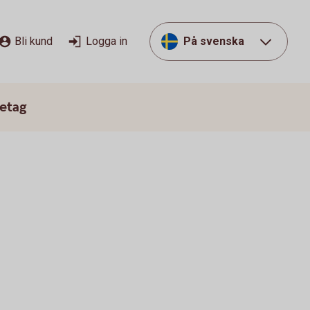
Bli kund
Logga in
På svenska
etag