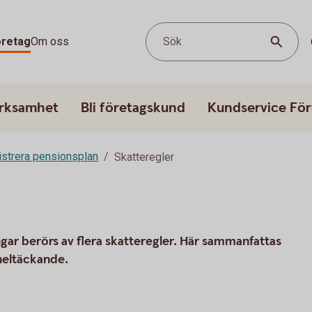
öretag
Om oss
Sök
erksamhet
Bli företagskund
Kundservice För
strera pensionsplan
Skatteregler
gar berörs av flera skatteregler. Här sammanfattas
heltäckande.