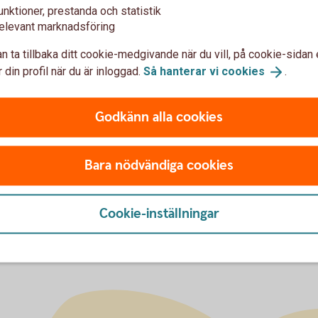
unktioner, prestanda och statistik
elevant marknadsföring
n ta tillbaka ditt cookie-medgivande när du vill, på cookie-sidan 
 din profil när du är inloggad.
Så hanterar vi
cookies
.
u först godkänna cookies för Funktioner, prestanda och statistik.
Godkänn alla cookies
Bara nödvändiga cookies
Cookie-inställningar