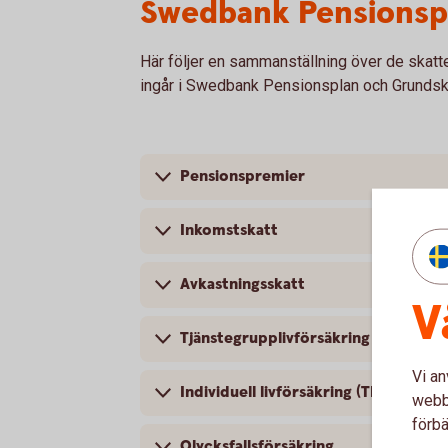
Swedbank Pensionsp
Här följer en sammanställning över de skatt
ingår i Swedbank Pensionsplan och Grundsk
Pensionspremier
Inkomstskatt
Avkastningsskatt
V
Tjänstegrupplivförsäkring – TGL
Vi an
Individuell livförsäkring (TNUG)
webbp
förbä
Olycksfallsförsäkring