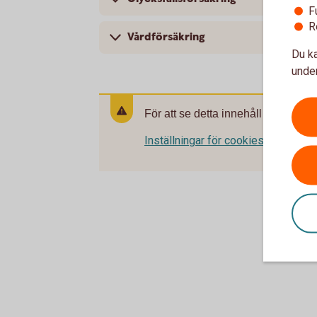
F
R
Vårdförsäkring
Du ka
under
För att se detta innehåll behöver d
Inställningar för cookies