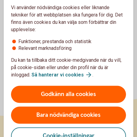
För att se detta innehåll behöver du först
Vi använder nödvändiga cookies eller liknande
godkänna cookies för Funktioner, prestanda
tekniker för att webbplatsen ska fungera för dig. Det
och statistik.
finns även cookies du kan välja som förbättrar din
upplevelse:
Inställningar för cookies
Funktioner, prestanda och statistik
Relevant marknadsföring
Du kan ta tillbaka ditt cookie-medgivande när du vill,
på cookie-sidan eller under din profil när du är
inloggad.
Så hanterar vi
cookies
.
Godkänn alla cookies
Bara nödvändiga cookies
Cookie-inställningar