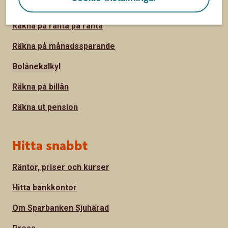
Sidfot
Räkna
Räkna på ränta på ränta
Räkna på månadssparande
Bolånekalkyl
Räkna på billån
Räkna ut pension
Hitta snabbt
Räntor, priser och kurser
Hitta bankkontor
Om Sparbanken Sjuhärad