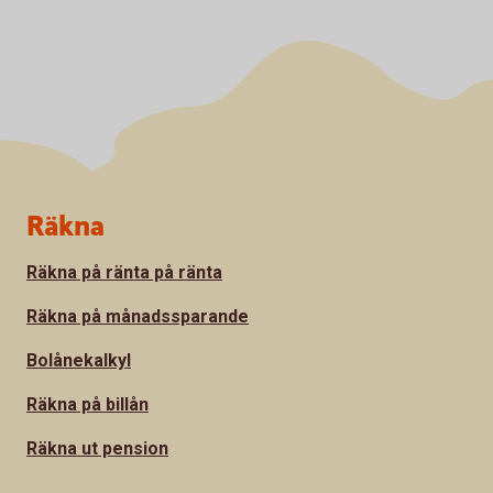
Sidfot
Räkna
Räkna på ränta på ränta
Räkna på månadssparande
Bolånekalkyl
Räkna på billån
Räkna ut pension