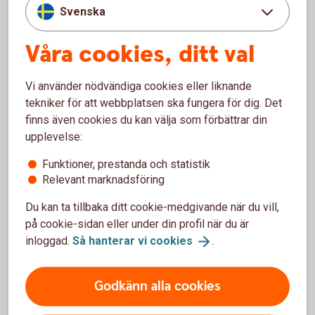
Svenska
hjälp att komma tillbaka till arbetet, kan ni få
arbetslivsinriktat rehabiliteringsstöd via sjukförsäkringen.
Våra cookies, ditt val
Tillsammans med Feelgood skapas en rehabiliteringsplan
för att komma tillbaka till arbetet - och hälsan.
Vi använder nödvändiga cookies eller liknande
tekniker för att webbplatsen ska fungera för dig. Det
finns även cookies du kan välja som förbättrar din
Ingår i din sjukförsäkring
upplevelse:
Tillgänglig alla vardagar klockan 08.00-17.00
Arbetslivsinriktad rehabilitering i samarbete
Funktioner, prestanda och statistik
med Feelgood
Relevant marknadsföring
Du kan ta tillbaka ditt cookie-medgivande när du vill,
på cookie-sidan eller under din profil när du är
inloggad.
Så hanterar vi
cookies
.
Så fungerar rehabiliteringsstöd
Pris
Godkänn alla cookies