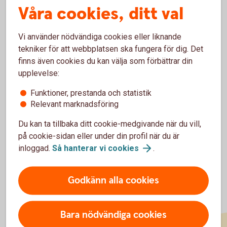
jag fick på ett köp?
Våra cookies, ditt val
Ingår alla avgifter i kostnaden för en
Vi använder nödvändiga cookies eller liknande
transaktion?
tekniker för att webbplatsen ska fungera för dig. Det
finns även cookies du kan välja som förbättrar din
Kan jag välja att få pushnotis/sms för endast ett
upplevelse:
kort ifall jag har flera kort?
Funktioner, prestanda och statistik
Relevant marknadsföring
Vad betyder de olika procentsatserna i notisen?
Du kan ta tillbaka ditt cookie-medgivande när du vill,
på cookie-sidan eller under din profil när du är
inloggad.
Så hanterar vi
cookies
.
Godkänn alla cookies
Bara nödvändiga cookies