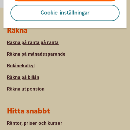
Cookie-inställningar
Sidfot
Räkna
Räkna på ränta på ränta
Räkna på månadssparande
Bolånekalkyl
Räkna på billån
Räkna ut pension
Hitta snabbt
Räntor, priser och kurser