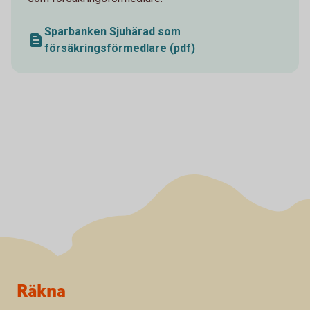
Sparbanken Sjuhärad som
försäkringsförmedlare (pdf)
Sidfot
Räkna