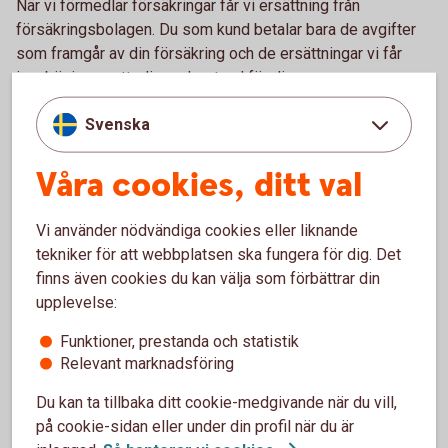
När vi förmedlar försäkringar får vi ersättning från
försäkringsbolagen. Du som kund betalar bara de avgifter
som framgår av din försäkring och de ersättningar vi får
innebär ingen ytterligare kostnad för dig.
Vi får olika typer av ersättning beroende på vilken typ av
Svenska
försäkring det gäller. Till exempel finns det en fast
ersättning när försäkringen tecknas och ersättning i form av
Våra cookies, ditt val
en procentsats på första årets premie. Det finns även
ersättning som erhålls årsvis när försäkringen förnyas.
Vi använder nödvändiga cookies eller liknande
tekniker för att webbplatsen ska fungera för dig. Det
Inte nöjd med vår
finns även cookies du kan välja som förbättrar din
försäkringsdistribution?
upplevelse:
Funktioner, prestanda och statistik
Det är viktigt för oss att du är nöjd med de försäkringar vi
Relevant marknadsföring
förmedlat till dig. Om du inte är nöjd ska du i första hand
vända dig till ditt bankkontor. Är du inte nöjd med det beslut
Du kan ta tillbaka ditt cookie-medgivande när du vill,
du fått kring ditt klagomål kan du istället be att få ditt
på cookie-sidan eller under din profil när du är