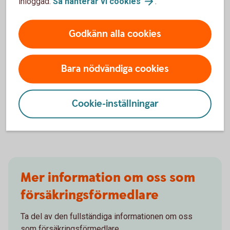
ärende prövat av Sparbanken Sjuhärad:
inloggad.
Så hanterar vi
cookies
.
Lämna klagomål - så gör
du
Godkänn alla cookies
Försäkringar
Bara nödvändiga cookies
Skaffa försäkringar för
privatperson
Cookie-inställningar
Skaffa försäkringar för
företag
Mer information om oss som
försäkringsförmedlare
Ta del av den fullständiga informationen om oss
som försäkringsförmedlare.