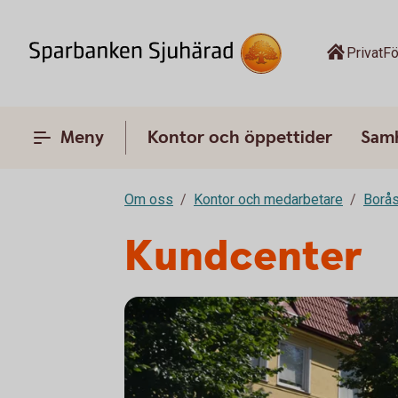
Privat
Fö
Meny
Kontor och öppettider
Sam
Om oss
Kontor och medarbetare
Borå
Kundcenter