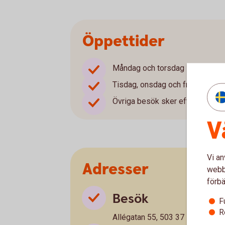
Öppettider
Måndag och torsdag 10-18
Tisdag, onsdag och fredag 10-
Övriga besök sker efter tidsbok
V
Vi an
Adresser
webbp
förbä
Besök
F
R
Allégatan 55, 503 37 Borås