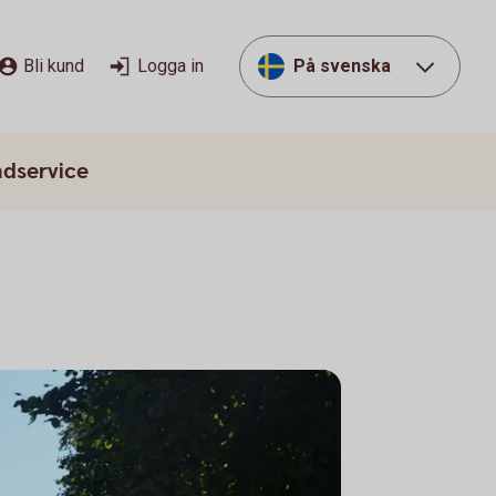
Bli kund
Logga in
På svenska
dservice