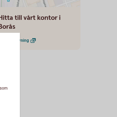
2 Vägbeskrivning Borås
Hitta till vårt kontor i
Borås
Vägbeskrivning
a som