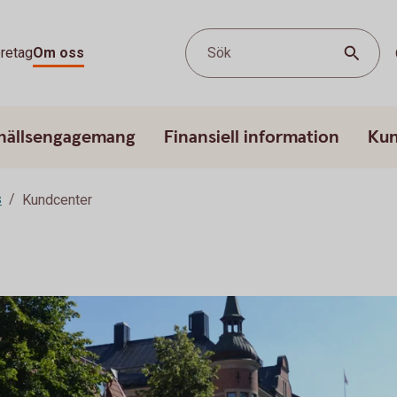
retag
Om oss
Sök
hällsengagemang
Finansiell information
Kun
s
Kundcenter