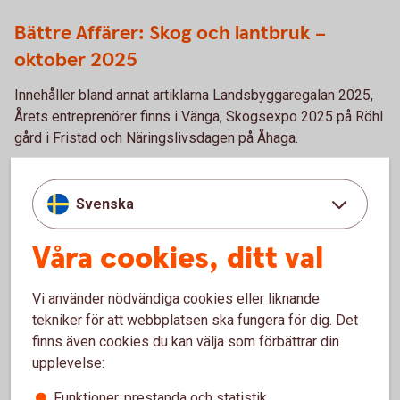
8032 Bättre Affärer
Bättre Affärer: Skog och lantbruk –
oktober 2025
Innehåller bland annat artiklarna Landsbyggaregalan 2025,
Årets entreprenörer finns i Vänga, Skogsexpo 2025 på Röhl
gård i Fristad och Näringslivsdagen på Åhaga.
Bättre Affärer: Skog och lantbruk – oktober
2025
Svenska
Våra cookies, ditt val
Kontakta oss!
Vi använder nödvändiga cookies eller liknande
tekniker för att webbplatsen ska fungera för dig. Det
Är det något särskilt du vill läsa om i Bättre Affärer?
finns även cookies du kan välja som förbättrar din
Hör gärna av dig till oss!
upplevelse:
Funktioner, prestanda och statistik