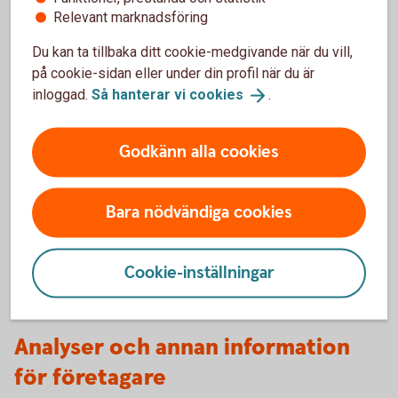
Relevant marknadsföring
Deli Berisha
Du kan ta tillbaka ditt cookie-medgivande när du vill,
Företagsrådgivare
på cookie-sidan eller under din profil när du är
inloggad.
Så hanterar vi
cookies
.
deli.berisha@sparbankensjuharad.se
Godkänn alla cookies
Sofia Björklund
Bara nödvändiga cookies
Företagsrådgivare
sofia.bjorklund@sparbankensjuharad.se
Cookie-inställningar
Analyser och annan information
för företagare