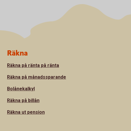
Sidfot
Räkna
Räkna på ränta på ränta
Räkna på månadssparande
Bolånekalkyl
Räkna på billån
Räkna ut pension