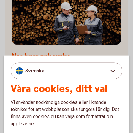
Nya lagar och regler
Varje nytt år brukar föra med sig lagändringar och nya
Svenska
bestämmelser. Så blir det också det här året. Vi listar
några av de förändringar som kan beröra dig.
Våra cookies, ditt val
Nya lagar och regler att ha koll
på
Vi använder nödvändiga cookies eller liknande
tekniker för att webbplatsen ska fungera för dig. Det
finns även cookies du kan välja som förbättrar din
upplevelse: