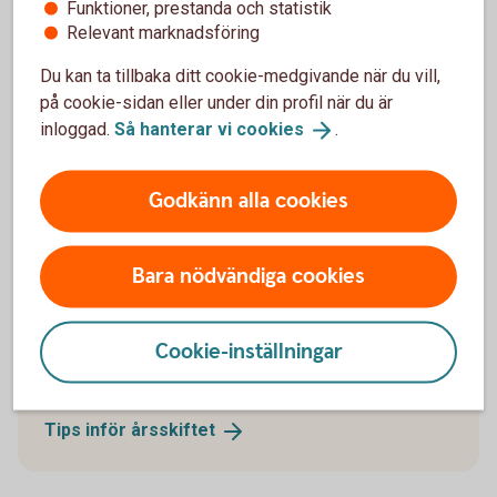
Funktioner, prestanda och statistik
Relevant marknadsföring
Du kan ta tillbaka ditt cookie-medgivande när du vill,
på cookie-sidan eller under din profil när du är
inloggad.
Så hanterar vi
cookies
.
Godkänn alla cookies
Bara nödvändiga cookies
Tips inför årsskiftet
Nu närmar vi oss ett nytt år med allt vad det innebär.
Cookie-inställningar
Här får du tips på vad som är bra att titta extra på
inför årsskiftet.
Tips inför
årsskiftet