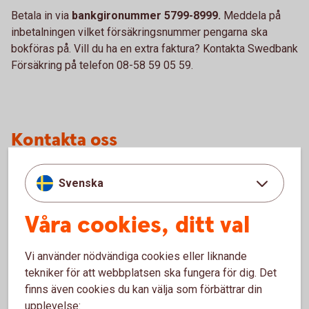
Betala in via
bankgironummer 5799-8999.
Meddela på
inbetalningen vilket försäkringsnummer pengarna ska
bokföras på. Vill du ha en extra faktura? Kontakta Swedbank
Försäkring på telefon 08-58 59 05 59.
Kontakta oss
Svenska
Besök oss
Våra cookies, ditt val
Välkommen till ett av våra kontor så hjälper vi dig.
Hitta ditt
bankkontor
Vi använder nödvändiga cookies eller liknande
tekniker för att webbplatsen ska fungera för dig. Det
finns även cookies du kan välja som förbättrar din
upplevelse: