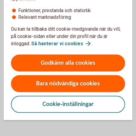
Funktioner, prestanda och statistik
Ring oss
Relevant marknadsföring
Ring oss för att få hjälp med företagets affärer.
Du kan ta tillbaka ditt cookie-medgivande när du vill,
på cookie-sidan eller under din profil när du är
Ring 033-16 65 00
inloggad.
Så hanterar vi
cookies
.
Godkänn alla cookies
För att se detta innehåll behöver du först
Bara nödvändiga cookies
godkänna cookies för Funktioner, prestanda
och statistik.
Cookie-inställningar
Inställningar för cookies