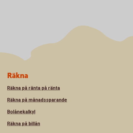
Sidfot
Räkna
Räkna på ränta på ränta
Räkna på månadssparande
Bolånekalkyl
Räkna på billån