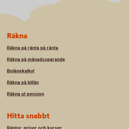
Sidfot
Räkna
Räkna på ränta på ränta
Räkna på månadssparande
Bolånekalkyl
Räkna på billån
Räkna ut pension
Hitta snabbt
Räntor, priser och kurser