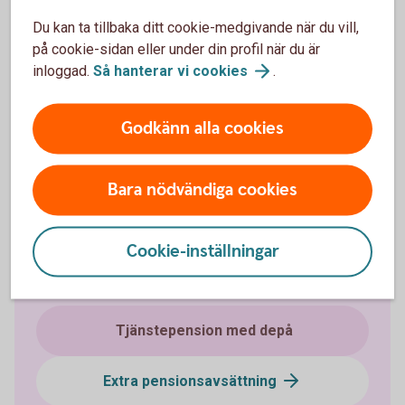
Du kan ta tillbaka ditt cookie-medgivande när du vill,
på cookie-sidan eller under din profil när du är
Hjälp med placering
inloggad.
Så hanterar vi
cookies
.
Godkänn alla cookies
Placera din
pension
Möjliga investeringar i
försäkringsdepå
Bara nödvändiga cookies
Cookie-inställningar
Fler pensionslösningar
Tjänstepension med depå
Extra pensionsavsättning