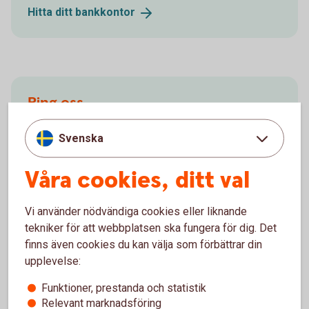
Hitta ditt
bankkontor
Ring oss
Ring oss för att få hjälp med företagets affärer.
Svenska
Ring 033-16 65 00
Våra cookies, ditt val
Vi använder nödvändiga cookies eller liknande
tekniker för att webbplatsen ska fungera för dig. Det
Försäkringsgivare
finns även cookies du kan välja som förbättrar din
upplevelse:
Funktioner, prestanda och statistik
Swedbank Försäkring
AB
Relevant marknadsföring