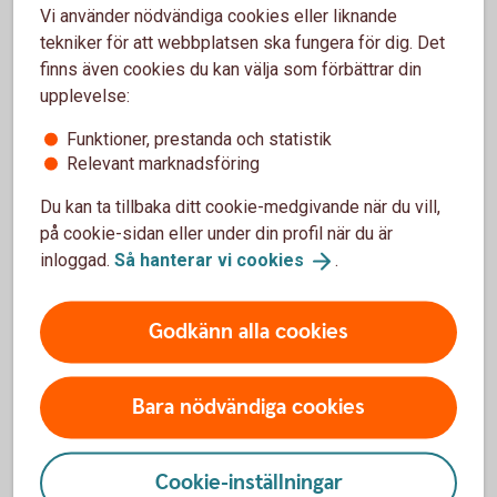
Vi använder nödvändiga cookies eller liknande
tekniker för att webbplatsen ska fungera för dig. Det
Löneväxla - mer
information
finns även cookies du kan välja som förbättrar din
upplevelse:
Funktioner, prestanda och statistik
Relevant marknadsföring
Fler pensionslösningar
Du kan ta tillbaka ditt cookie-medgivande när du vill,
på cookie-sidan eller under din profil när du är
Tjänstepension med depå
inloggad.
Så hanterar vi
cookies
.
Extra pensionsavsättning
Godkänn alla cookies
Erbjud medarbetarna löneväxling
Bara nödvändiga cookies
Direktpension
Cookie-inställningar