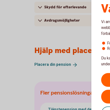
V
Skydd för efterlevande
Avdragsmöjligheter
Vi an
webbp
förbä
F
Hjälp med placering
R
Du ka
under
Placera din
pension
Fler pensionslösningar
Tjänstepension med depå