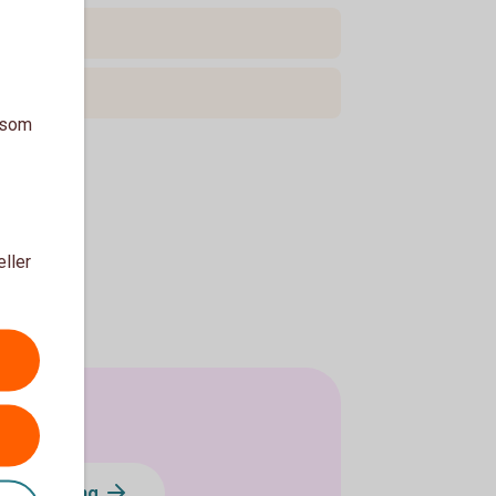
a som
eller
 löneväxling