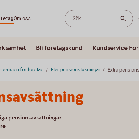
öretag
Om oss
Sök
erksamhet
Bli företagskund
Kundservice För
epension för företag
Fler pensionslösningar
Extra pension
nsavsättning
liga pensionsavsättningar
are