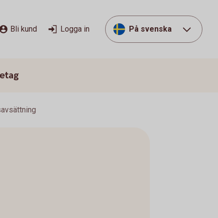
Bli kund
Logga in
På svenska
etag
savsättning