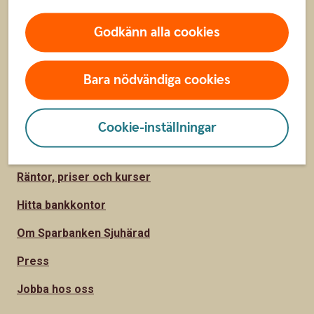
Räkna på månadssparande
Godkänn alla cookies
Bolånekalkyl
Räkna på billån
Bara nödvändiga cookies
Räkna ut pension
Cookie-inställningar
Hitta snabbt
Räntor, priser och kurser
Hitta bankkontor
Om Sparbanken Sjuhärad
Press
Jobba hos oss