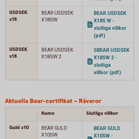
USDSEK
BEAR USDSEK
BEAR USDSEK
x18
X18SW
X18S W -
slutliga villkor
(pdf)
USDSEK
BEAR USDSEK
SBEAR USDSEK
x18
X18SW 2
X18SW 2 -
slutliga
villkor (pdf)
Aktuella Bear-certifikat – Råvaror
Namn
Slutliga villkor
Guld x10
BEAR GULD
BEAR GULD
X10SW
X10SW -