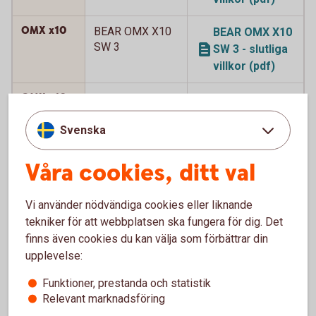
OMX x10
BEAR OMX X10
BEAR OMX X10
SW 3
SW 3 - slutliga
villkor (pdf)
OMX x10
BEAR OMX X10
BEAR OMX X10
SW 4
SW 4 - slutliga
Svenska
villkor (pdf)
Våra cookies, ditt val
OMX x12
BEAR OMX X12
BEAR OMX X12
SW
SW - slutliga
villkor (pdf)
Vi använder nödvändiga cookies eller liknande
tekniker för att webbplatsen ska fungera för dig. Det
OMX x12
BEAR OMX X12
BEAR OMX X12
finns även cookies du kan välja som förbättrar din
SW 2
SW 2 - slutliga
upplevelse:
villkor (pdf)
Funktioner, prestanda och statistik
OMX x15
Relevant marknadsföring
BEAR OMX X15
BEAR OMX X15
SW 2