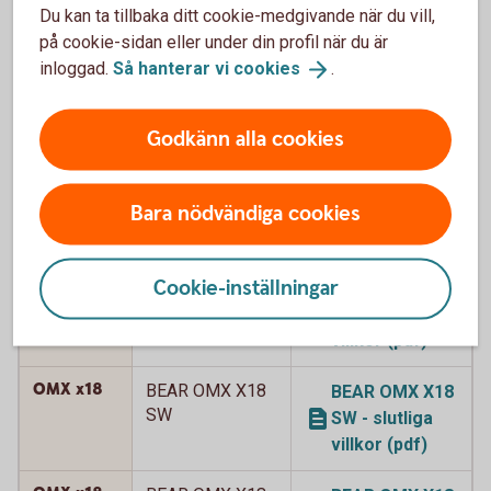
SW 2 - slutliga
Du kan ta tillbaka ditt cookie-medgivande när du vill,
villkor (pdf)
på cookie-sidan eller under din profil när du är
inloggad.
Så hanterar vi
cookies
.
OMX x15
BEAR OMX X15
BEAR OMX X15
SW 3
SW 3 - slutliga
villkor (pdf)
Godkänn alla cookies
OMX x15
BEAR OMX X15
BEAR OMX X15
SW 4
SW 4 - slutliga
Bara nödvändiga cookies
villkor (pdf)
OMX x15
Cookie-inställningar
BEAR OMX X15
BEAR OMX X15
SW 5
SW 5 - slutliga
villkor (pdf)
OMX x18
BEAR OMX X18
BEAR OMX X18
SW
SW - slutliga
villkor (pdf)