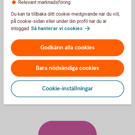
Relevant marknadsföring
kontor.
Du kan ta tillbaka ditt cookie-medgivande när du vill,
Så handlar du
värdepapper
på cookie-sidan eller under din profil när du är
inloggad.
Så hanterar vi
cookies
.
Godkänn alla cookies
Aktiellt
Dagliga bolagsanalyser, börskommentarer,
Bara nödvändiga cookies
aktierekommendationer, förvaltarkommentarer och tips runt
pension och privatekonomi.
Cookie-inställningar
Aktiellt
(swedbank-aktiellt.se)