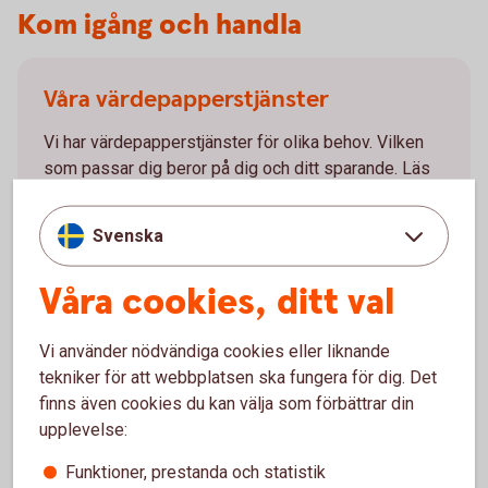
Kom igång och handla
Våra värdepapperstjänster
Vi har värdepapperstjänster för olika behov. Vilken
som passar dig beror på dig och ditt sparande. Läs
mer om våra värdepapperstjänster och kom igång.
Svenska
Våra
värdepapperstjänster
Våra cookies, ditt val
Vi använder nödvändiga cookies eller liknande
tekniker för att webbplatsen ska fungera för dig. Det
Så handlar du värdepapper
finns även cookies du kan välja som förbättrar din
upplevelse:
Du kan köpa värdepapper på flera olika sätt. Handla
värdepapper enkelt i internetbanken eller vår app. Du
Funktioner, prestanda och statistik
kan även ringa vårt kundcenter eller besöka ett