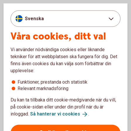
Avkastningen beror på utvecklingen av det index eller
underliggande tillgång som fonden följer. Utöver
Svenska
utvecklingen av underliggande tillgång så påverkas ETF:ens
avkastning av kostnader som tas ut. Bortsett från courtage
Våra cookies, ditt val
när du köper och säljer så betalar du en årlig
förvaltningsavgift som vid en fondinvestering.
Vi använder nödvändiga cookies eller liknande
tekniker för att webbplatsen ska fungera för dig. Det
finns även cookies du kan välja som förbättrar din
För- och nackdelar med ETF:er
upplevelse:
utan hävstång
Funktioner, prestanda och statistik
Relevant marknadsföring
Fördelar
Du kan ta tillbaka ditt cookie-medgivande när du vill,
på cookie-sidan eller under din profil när du är
Låg förvaltningsavgift.
inloggad.
Så hanterar vi
cookies
.
En lättillgänglig och likvid placering.
God riskspridning.