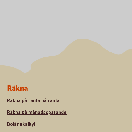
Sidfot
Räkna
Räkna på ränta på ränta
Räkna på månadssparande
Bolånekalkyl